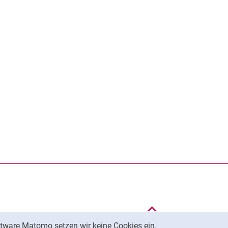
Nach oben
tware Matomo setzen wir keine Cookies ein.