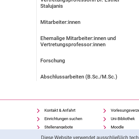
Stalujanis
Mitarbeiter:innen
Ehemalige Mitarbeiter:innen und
Vertretungsprofessor:innen
Forschung
Abschlussarbeiten (B.Sc./M.Sc.)
Kontakt & Anfahrt
Vorlesungsverz
Einrichtungen suchen
Uni-Bibliothek
Stellenangebote
Moodle
Cookie-Hinweis
Cookie-Einstellungen
Panopto
Diese Website verwendet ausschließlich tech