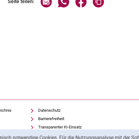
Seite teilen:
eichnis
Datenschutz
Barrierefreiheit
Transparenter KI-Einsatz
Impressum
nisch notwendige Cookies. Für die Nutzungsanalyse mit der Sof