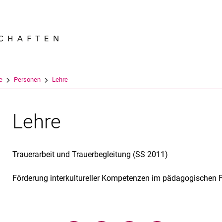
Springe direkt zu: Inhalt
Springe direkt zu: Suche
Springe direkt zu: Hauptnav
Suchmas
e
Personen
Lehre
Lehre
Trauerarbeit und Trauerbegleitung (SS 2011)
Förderung interkultureller Kompetenzen im pädagogischen