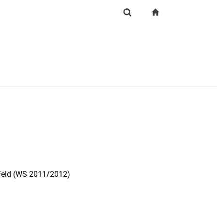
igation
zur Startseite
Suchformular
chine
Suchen (öffnet externen Link in einem neuen Fenst
 Feld (WS 2011/2012)