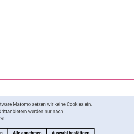
tware Matomo setzen wir keine Cookies ein.
Nach oben
Drittanbietern werden nur nach
en.
en
Alle annehmen
Auswahl bestätigen