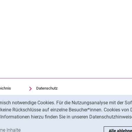
eichnis
Datenschutz
Barrierefreiheit
nisch notwendige Cookies. Für die Nutzungsanalyse mit der Sof
Transparenter KI-Einsatz
t keine Rückschlüsse auf einzelne Besucher*innen. Cookies von 
Impressum
Informationen hierzu finden Sie in unseren Datenschutzhinweis
ren
-Cookies akzeptieren
rne Inhalte
: Externe Inhalte / Cookies akzeptieren
Alle ablehn