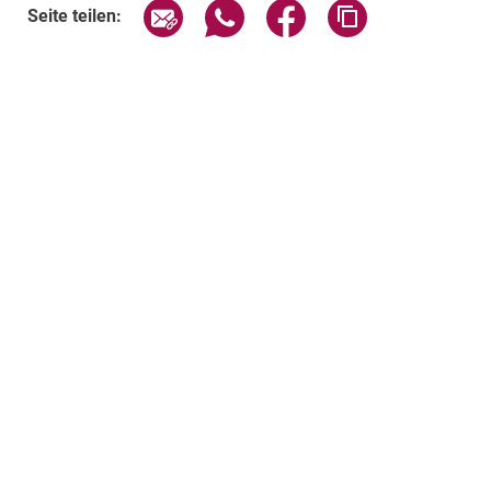
Seite über E-Mail teilen
Seite über WhatsApp teilen (exte
Seite über Facebook teil
Adresse der Sei
Seite teilen: