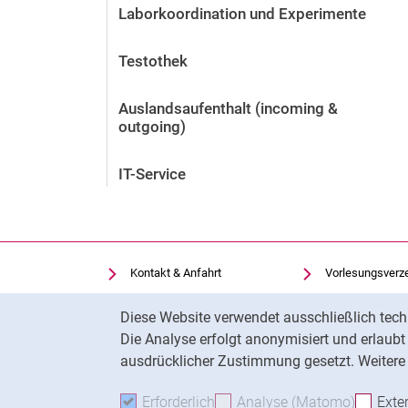
Laborkoordination und Experimente
Testothek
Auslandsaufenthalt (incoming &
outgoing)
IT-Service
Kontakt & Anfahrt
Vorlesungsverz
Einrichtungen suchen
Uni-Bibliothek
Cookie-Hinweis
Diese Website verwendet ausschließlich tech
Stellenangebote
Moodle
Die Analyse erfolgt anonymisiert und erlaub
Cookie-Einstellungen
Panopto
ausdrücklicher Zustimmung gesetzt. Weitere 
Erforderlich
Erforderliche Cookies akzeptie
Analyse (Matomo)
Analyse
Exte