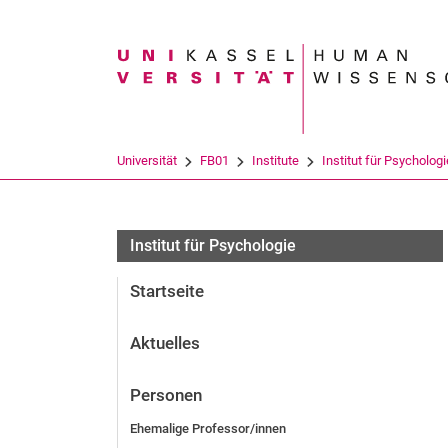
Suchbegriff
Universität
FB01
Institute
Institut für Psychologi
Dipl. Psych. Jennifer Klasen
Institut für Psychologie
Startseite
Aktuelles
Personen
Ehemalige Professor/innen