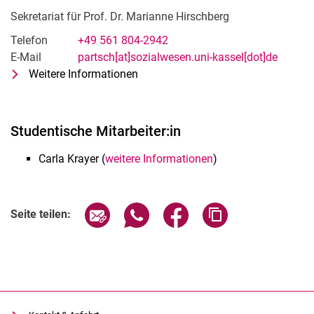
Sekretariat für Prof. Dr. Marianne Hirschberg
Telefon
+49 561 804-2942
E-Mail
partsch[at]sozialwesen.uni-kassel[dot]de
Weitere Informationen
zu Angelika Partsch
Sekretariat für Prof. Dr. Marianne H
Studentische Mitarbeiter:in
Carla Krayer (
weitere Informationen
)
Seite über E-Mail teilen
Seite über WhatsApp teilen (exter
Seite über Facebook teile
Adresse der Seite
Seite teilen: