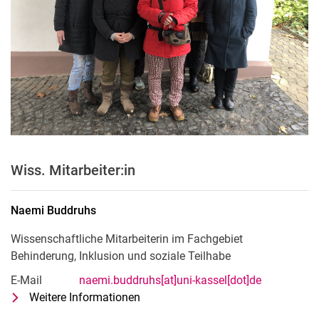
Mirjam Schülle
Carla Krayer
Wiss. Mitarbeiter:in
Naemi
Buddruhs
Wissenschaftliche Mitarbeiterin im Fachgebiet
Behinderung, Inklusion und soziale Teilhabe
E-Mail
naemi.buddruhs[at]uni-kassel[dot]de
Weitere Informationen
zu Naemi Buddruhs
Wissenschaftliche Mitarbeiterin im