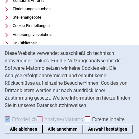
Kontakt & Anfahrt
Einrichtungen suchen
Stellenangebote
Cookie-Einstellungen
Vorlesungsverzeichnis
Uni-Bibliothek
Cookie-Hinweis
Moodle
Diese Website verwendet ausschließlich technisch
Panopto
notwendige Cookies. Für die Nutzungsanalyse mit der
Software Matomo setzen wir keine Cookies ein. Die
Datenschutz
Analyse erfolgt anonymisiert und erlaubt keine
Barrierefreiheit
Rückschlüsse auf einzelne Besucher*innen. Cookies von
Transparenter KI-Einsatz
Drittanbietern werden nur nach ausdrücklicher
Impressum
Zustimmung gesetzt. Weitere Informationen hierzu finden
Sie in unseren Datenschutzhinweisen.
Na
Erforderlich
Erforderliche Cookies akzeptieren
Analyse (Matomo)
Analyse-Cookies akzepti
Externe Inhalte
: Exte
Alle ablehnen
Alle annehmen
Auswahl bestätigen