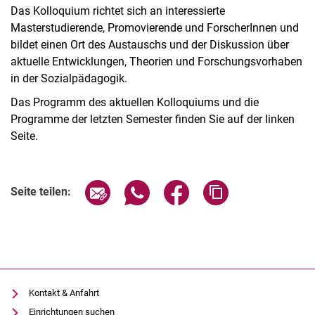
Das Kolloquium richtet sich an interessierte
Masterstudierende, Promovierende und ForscherInnen und
bildet einen Ort des Austauschs und der Diskussion über
aktuelle Entwicklungen, Theorien und Forschungsvorhaben
in der Sozialpädagogik.
Das Programm des aktuellen Kolloquiums und die
Mitglieder des Fachgebietes
Programme der letzten Semester finden Sie auf der linken
Forschung
Seite.
Neuerscheinungen
Kolloquium
Sommersemester 19
Seite über E-Mail teilen
Seite über WhatsApp teilen (exter
Seite über Facebook teile
Adresse der Seite
Seite teilen:
Archiv
Präsentationen und Videos
Kontakt & Anfahrt
Einrichtungen suchen