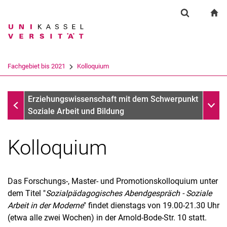
Springe direkt zu: Inhalt
Springe direkt zu: Suche
Springe direkt zu: Hauptnav
zu
Suchformul
Suchbegriff
Suchmaschine
Fachgebiet bis 2021
Kolloquium
Suchen (öffnet externen Link in einem 
Fachgebiet bis 2021
Unter
Erziehungswissenschaft mit dem Schwerpunkt
Soziale Arbeit und Bildung
Kolloquium
Das Forschungs-, Master- und Promotionskolloquium unter
dem Titel "
Sozialpädagogisches Abendgespräch - Soziale
Arbeit in der Moderne
" findet dienstags von 19.00-21.30 Uhr
(etwa alle zwei Wochen) in der Arnold-Bode-Str. 10 statt.