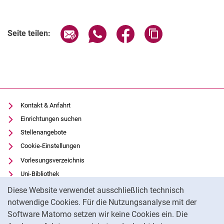
Seite über E-Mail teilen
Seite über WhatsApp teilen (exter
Seite über Facebook teile
Adresse der Seite
Seite teilen:
Kontakt & Anfahrt
Einrichtungen suchen
Stellenangebote
Cookie-Einstellungen
Vorlesungsverzeichnis
Uni-Bibliothek
Cookie-Hinweis
Moodle
Diese Website verwendet ausschließlich technisch
Panopto
notwendige Cookies. Für die Nutzungsanalyse mit der
Software Matomo setzen wir keine Cookies ein. Die
Datenschutz