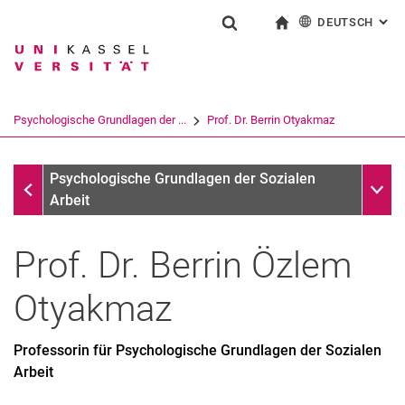
DEUTSCH
: AL
Springe direkt zu: Inhalt
Springe direkt zu: Suche
Springe direkt zu: Hauptnav
zur Startseite
Suchformular
Suchbegriff
English
Suchmaschine
Psychologische Grundlagen der ...
Prof. Dr. Berrin Otyakmaz
Suchen (öffnet externen Link in einem 
Psychologische Grundlagen der Sozialen Arbeit
Unter
Psychologische Grundlagen der Sozialen
Arbeit
Prof. Dr.
Berrin Özlem
Otyakmaz
Publikationen
Professorin für Psychologische Grundlagen der Sozialen
Arbeit