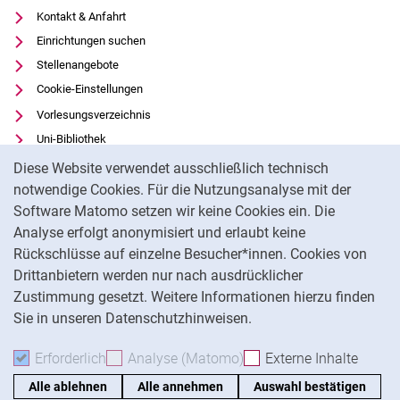
Kontakt & Anfahrt
Einrichtungen suchen
Stellenangebote
Cookie-Einstellungen
Vorlesungsverzeichnis
Uni-Bibliothek
Cookie-Hinweis
Moodle
Diese Website verwendet ausschließlich technisch
Panopto
notwendige Cookies. Für die Nutzungsanalyse mit der
Software Matomo setzen wir keine Cookies ein. Die
Datenschutz
Analyse erfolgt anonymisiert und erlaubt keine
Barrierefreiheit
Rückschlüsse auf einzelne Besucher*innen. Cookies von
Transparenter KI-Einsatz
Drittanbietern werden nur nach ausdrücklicher
Impressum
Zustimmung gesetzt. Weitere Informationen hierzu finden
Sie in unseren Datenschutzhinweisen.
Na
Erforderlich
Erforderliche Cookies akzeptieren
Analyse (Matomo)
Analyse-Cookies akzepti
Externe Inhalte
: Exte
Alle ablehnen
Alle annehmen
Auswahl bestätigen