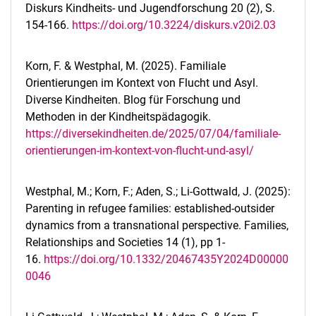
Diskurs Kindheits- und Jugendforschung 20 (2), S.
154-166.
https://doi.org/10.3224/diskurs.v20i2.03
Nina Behboud
Christopher Horne
Korn, F. & Westphal, M. (2025). Familiale
Vanessa Probst
Orientierungen im Kontext von Flucht und Asyl.
Diverse Kindheiten. Blog für Forschung und
Methoden in der Kindheitspädagogik.
https://diversekindheiten.de/2025/07/04/familiale-
orientierungen-im-kontext-von-flucht-und-asyl/
Westphal, M.; Korn, F.; Aden, S.; Li-Gottwald, J. (2025):
Parenting in refugee families: established-outsider
dynamics from a transnational perspective. Families,
Relationships and Societies 14 (1), pp 1-
16.
https://doi.org/10.1332/20467435Y2024D00000
0046