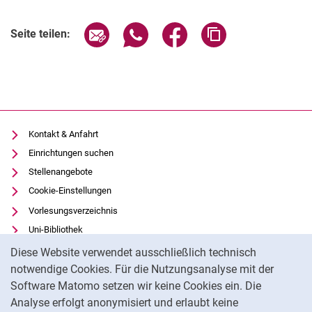
Seite über E-Mail teilen
Seite über WhatsApp teilen (exter
Seite über Facebook teile
Adresse der Seite
Seite teilen:
Kontakt & Anfahrt
Einrichtungen suchen
Stellenangebote
Cookie-Einstellungen
Vorlesungsverzeichnis
Uni-Bibliothek
Cookie-Hinweis
Moodle
Diese Website verwendet ausschließlich technisch
Panopto
notwendige Cookies. Für die Nutzungsanalyse mit der
Software Matomo setzen wir keine Cookies ein. Die
Datenschutz
Analyse erfolgt anonymisiert und erlaubt keine
Barrierefreiheit