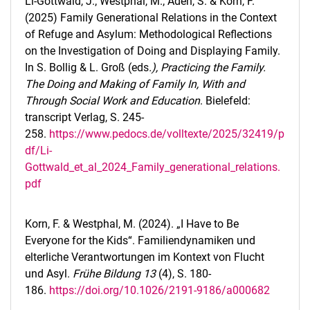
Li-Gottwald, J.; Westphal, M.; Aden, S. & Korn, F.
(2025) Family Generational Relations in the Context
of Refuge and Asylum: Methodological Reflections
on the Investigation of Doing and Displaying Family.
In S. Bollig & L. Groß (eds
.), Practicing the Family.
The Doing and Making of Family In, With and
Through Social Work and Education
. Bielefeld:
transcript Verlag, S. 245-
258.
https://www.pedocs.de/volltexte/2025/32419/p
df/Li-
Gottwald_et_al_2024_Family_generational_relations.
pdf
Korn, F. & Westphal, M. (2024). „I Have to Be
Everyone for the Kids“. Familiendynamiken und
elterliche Verantwortungen im Kontext von Flucht
und Asyl.
Frühe Bildung 13
(4), S. 180-
186.
https://doi.org/10.1026/2191-9186/a000682