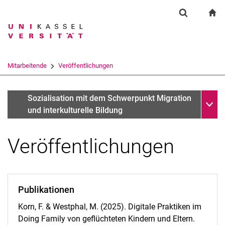
Springe direkt zu: Inhalt
Springe direkt zu: Suche
Springe direkt zu: Hauptnav
zu
Suchformul
Suchbegriff
Suchmaschine
Mitarbeitende
Veröffentlichungen
Suchen (öffnet externen Link in einem 
Unter
Franziska Korn
Sozialisation mit dem Schwerpunkt Migration
und interkulturelle Bildung
Veröffentlichungen
Publikationen
Korn, F. & Westphal, M. (2025). Digitale Praktiken im
Doing Family von geflüchteten Kindern und Eltern.