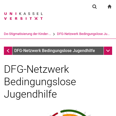
Springe direkt zu: Inhalt
Springe direkt zu: Suche
Springe direkt zu: Hauptnav
zu
Suchformul
Suchbegriff
Suchmaschine
De-Stigmatisierung der Kinder-...
DFG-Netzwerk Bedingungslose Ju...
Suchen (öffnet externen Link in einem 
De-Stigmatisierung der Kinder- und Jugendhilfe
Unter
DFG-Netzwerk Bedingungslose Jugendhilfe
DFG-Netzwerk
Bedingungslose
Jugendhilfe