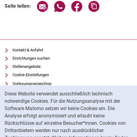
Seite über E-Mail teilen
Seite über WhatsApp teilen (exter
Seite über Facebook teile
Adresse der Seite
Seite teilen:
Kontakt & Anfahrt
Einrichtungen suchen
Stellenangebote
Cookie-Einstellungen
Vorlesungsverzeichnis
Cookie-Hinweis
Uni-Bibliothek
Diese Website verwendet ausschließlich technisch
Moodle
notwendige Cookies. Für die Nutzungsanalyse mit der
Software Matomo setzen wir keine Cookies ein. Die
Panopto
Analyse erfolgt anonymisiert und erlaubt keine
Datenschutz
Rückschlüsse auf einzelne Besucher*innen. Cookies von
Barrierefreiheit
Drittanbietern werden nur nach ausdrücklicher
Impressum