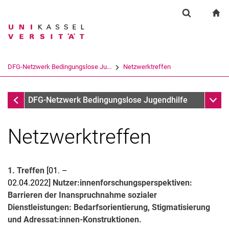
Springe direkt zu: Inhalt
Springe direkt zu: Suche
Springe direkt zu: Hauptnav
zu
Suchformul
Suchbegriff
Suchmaschine
DFG-Netzwerk Bedingungslose Ju...
Netzwerktreffen
Suchen (öffnet externen Link in einem 
DFG-Netzwerk Bedingungslose Jugendhilfe
Unter
DFG-Netzwerk Bedingungslose Jugendhilfe
Netzwerktreffen
1. Treffen
[01. –
02.04.2022]
Nutzer:innenforschungsperspektiven:
Barrieren der Inanspruchnahme sozialer
Dienstleistungen: Bedarfsorientierung, Stigmatisierung
und Adressat:innen-Konstruktionen.