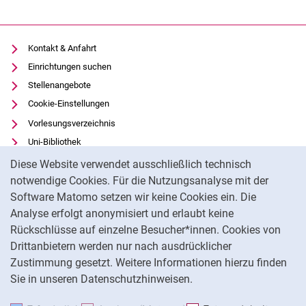
Kontakt & Anfahrt
Einrichtungen suchen
Stellenangebote
Cookie-Einstellungen
Vorlesungsverzeichnis
Uni-Bibliothek
Cookie-Hinweis
Moodle
Diese Website verwendet ausschließlich technisch
Panopto
notwendige Cookies. Für die Nutzungsanalyse mit der
Software Matomo setzen wir keine Cookies ein. Die
Datenschutz
Analyse erfolgt anonymisiert und erlaubt keine
Barrierefreiheit
Rückschlüsse auf einzelne Besucher*innen. Cookies von
Transparenter KI-Einsatz
Drittanbietern werden nur nach ausdrücklicher
Impressum
Zustimmung gesetzt. Weitere Informationen hierzu finden
Sie in unseren Datenschutzhinweisen.
Na