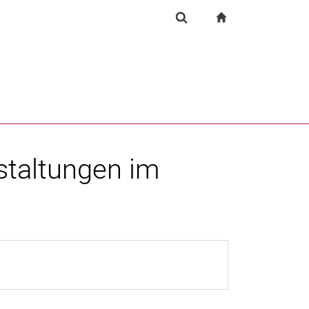
igation
zur Startseite
Suchformular
chine
Suchen (öffnet externen Link in einem neuen Fenst
stal­tun­gen im
Fenster)