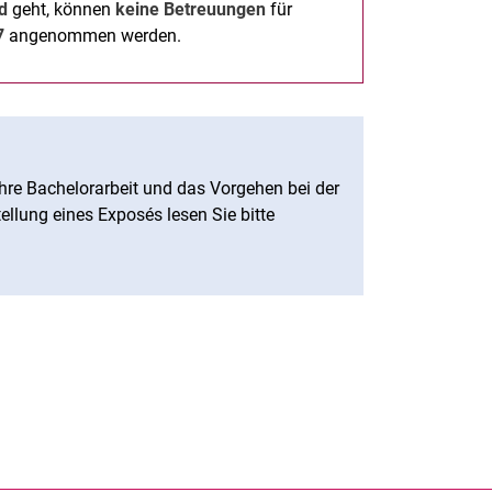
nd
geht, können
keine Betreuungen
für
7
angenommen werden.
hre Bachelorarbeit und das Vorgehen bei der
ellung eines Exposés lesen Sie bitte
rner Link, öffnet neues Fenster)
en (externer Link, öffnet neues Fenster)
te kopieren