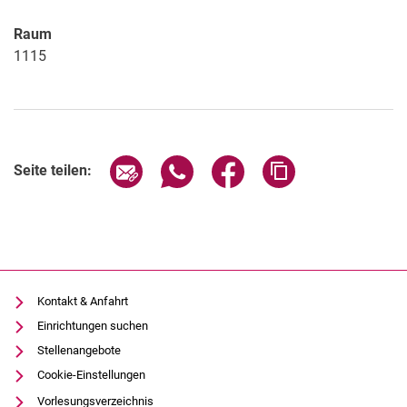
Raum
1115
Seite über E-Mail teilen
Seite über WhatsApp teilen (exter
Seite über Facebook teile
Adresse der Seite
Seite teilen:
Kontakt & Anfahrt
Einrichtungen suchen
Stellenangebote
Cookie-Einstellungen
Vorlesungsverzeichnis