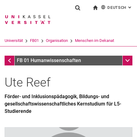
DEUTSCH
: AL
Springe direkt zu: Inhalt
Springe direkt zu: Suche
Springe direkt zu: Hauptnav
zur Startseite
Suchformular
Suchbegriff
English
Suchmaschine
Universität
FB01
Organisation
Menschen im Dekanat
Suchen (öffnet externen Link in einem 
Menschen im Dekanat
Unter
FB 01 Humanwissenschaften
Ute
Reef
Förder- und Inklusionspädagogik, Bildungs- und
gesellschaftswissenschaftliches Kernstudium für L5-
Studierende
Menschen im Dekanat
Gremien/Beauftragte