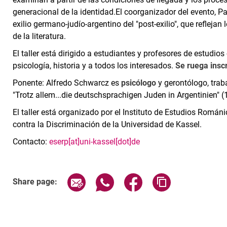
generacional de la identidad.El coorganizador del evento, Patr
exilio germano-judío-argentino del "post-exilio", que reflejan 
de la literatura.
El taller está dirigido a estudiantes y profesores de estudios c
psicología, historia y a todos los interesados.
Se ruega inscr
Ponente: Alfredo Schwarcz es
psicólogo
y gerontólogo, trab
"Trotz allem...die deutschsprachigen Juden in Argentinien" (
El taller está organizado por el Instituto de Estudios Románi
contra la Discriminación de la Universidad de Kassel.
Contacto:
eserp[at]uni-kassel[dot]de
Related Links
Share page via email
Share page via WhatsApp (exter
Share page via Faceboo
Copy page addr
Share page: