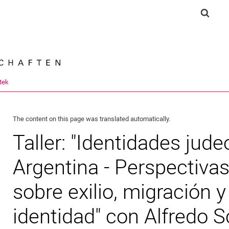
Jump directly to: content
Jump directly to: search
Jump directly to: main navi
Show 
Search e
tek
The content on this page was translated automatically.
Taller: "Identidades jud
Argentina - Perspectivas 
sobre exilio, migración 
identidad" con Alfredo