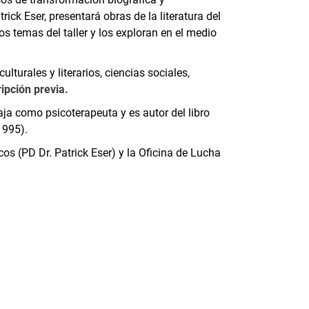
ick Eser, presentará obras de la literatura del
los temas del taller y los exploran en el medio
ulturales y literarios, ciencias sociales,
ipción previa
.
aja como psicoterapeuta y es autor del libro
1995).
cos (PD Dr. Patrick Eser) y la Oficina de Lucha
nal link, opens in a new window)
k (external link, opens in a new window)
ess to clipboard