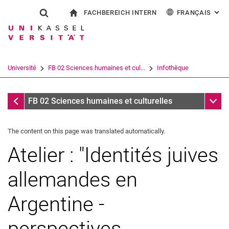
FACHBEREICH INTERN
FRANÇAIS
: AL
Jump directly to: content
Jump directly to: search
Jump directly to: main navi
à la page d'accueil
Show search form
Search term
Pour les employés
Deutsch
English
Español
Search engine
Université
FB 02 Sciences humaines et cul...
Infothèque
Italiano
Search (opens an external link in a ne
Infothèque
Sub n
FB 02 Sciences humaines et culturelles
The content on this page was translated automatically.
Atelier : "Identités juives
allemandes en
Argentine -
perspectives