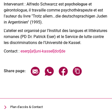
Intervenant : Alfredo Schwarcz est
psychologue
et
gérontologue, il travaille comme psychothérapeute et est
l'auteur du livre "Trotz allem...die deutschsprachigen Juden
in Argentinien" (1995).
L'atelier est organisé par l'Institut des langues et littératures
romanes (PD Dr. Patrick Eser) et le Service de lutte contre
les discriminations de l'Université de Kassel.
Contact :
eserp[at]uni-kassel[dot]de
Related Links
Share page via email
Share page via WhatsApp (extern
Share page via Facebook 
Copy page addres
Share page:
Plan d'accès & Contact