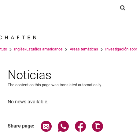
Jump directly to: content
Jump directly to: search
Jump directly to: main navi
Show 
Search e
ituto
Inglés/Estudios americanos
Áreas temáticas
Investigación sobr
Noticias
The content on this page was translated automatically.
No news available.
Share page via email
Share page via WhatsApp (exter
Share page via Faceboo
Copy page addr
Share page: