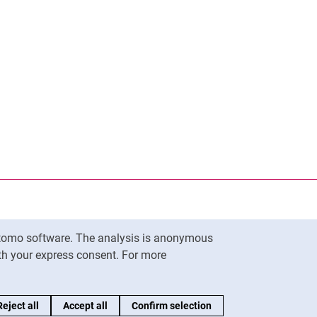
Matomo software. The analysis is anonymous
To top
ith your express consent. For more
Reject all
Accept all
Confirm selection