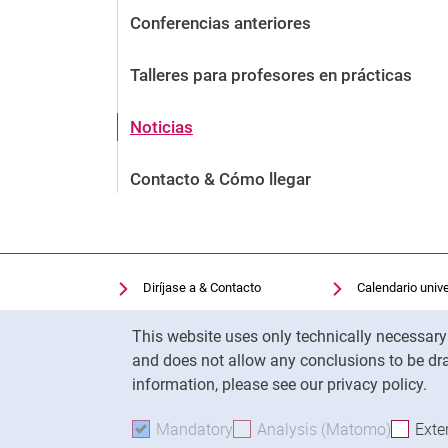
Conferencias anteriores
Talleres para profesores en prácticas
Noticias
Contacto & Cómo llegar
Diríjase a & Contacto
Calendario unive
Facilidades de búsqueda
Biblioteca univer
Cookie Notice
This website uses only technically necessar
Vacantes
Moodle
and does not allow any conclusions to be dra
Cookie settings
Panopto
information, please see our privacy policy.
Mandatory
Accept mandatory cookies
Analysis (Matomo)
Accept 
Exte