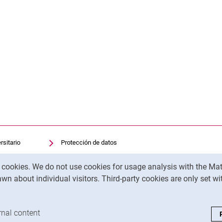
rsitario
Protección de datos
sitaria
Accesibilidad
y cookies. We do not use cookies for usage analysis with the 
Uso transparente de la IA
wn about individual visitors. Third-party cookies are only set w
Pie de imprenta
analysis cookies
rnal content
: Accept external content / cookies