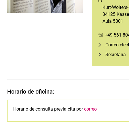
☖
Kurt-Wolters-
34125 Kasse
Aula 5001
☏ +49 561 80
Correo elec
Secretaría
Horario de oficina:
Horario de consulta previa cita por
correo