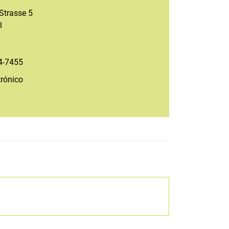
Strasse 5
l
4-7455
trónico