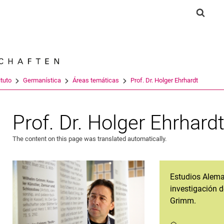
Jump directly to: content
Jump directly to: search
Jump directly to: main navi
Show 
Search e
ituto
Germanística
Áreas temáticas
Prof. Dr. Holger Ehrhardt
Prof. Dr. Holger Ehrhard
The content on this page was translated automatically.
Estudios Alema
investigación d
Grimm.