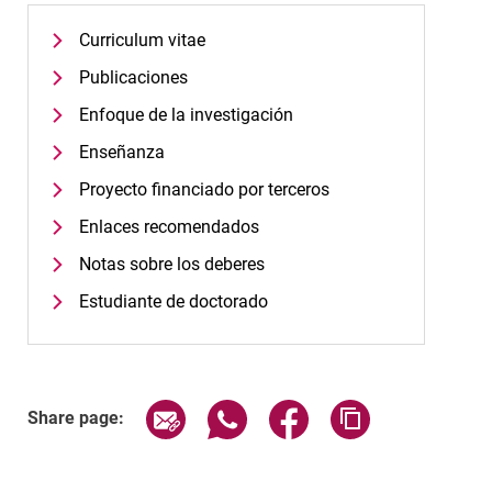
Curriculum vitae
Publicaciones
Enfoque de la investigación
Enseñanza
Proyecto financiado por terceros
Enlaces recomendados
Notas sobre los deberes
Estudiante de doctorado
Share page via email
Share page via WhatsApp (exter
Share page via Faceboo
Copy page addr
Share page: