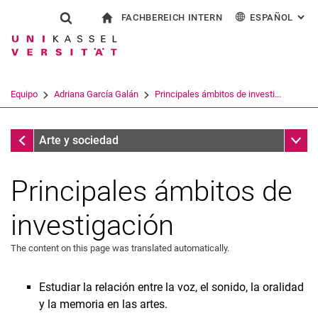
FACHBEREICH INTERN
ESPAÑOL
: AL
Jump directly to: content
Jump directly to: search
Jump directly to: main navi
a la página de inicio
Show search form
Search term
Para los empleados
Deutsch
English
Français
Search engine
Equipo
Adriana García Galán
Principales ámbitos de investi...
Italiano
Search (opens an external link in a ne
Adriana García Galán
Sub n
Arte y sociedad
Principales ámbitos de
investigación
The content on this page was translated automatically.
Estudiar la relación entre la voz, el sonido, la oralidad
Prof. Dra. Liliana Gómez
y la memoria en las artes.
Mateo Chacón Pino