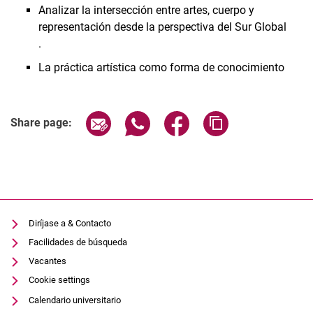
Analizar la intersección entre artes, cuerpo y
Luisa E. Standop
representación desde la perspectiva del Sur Global
Sebastián Vargas Álvarez
.
Adriana García Galán
La práctica artística como forma de conocimiento
Curso
Principales ámbitos de investigación
Laura Jácome-Orozco
Share page via email
Share page via WhatsApp (extern
Share page via Facebook 
Copy page addres
Share page:
Laura Flórez
Lada Nakonechna
Elena Brückner
Sarah Weinfurter
Diríjase a & Contacto
Facilidades de búsqueda
Vacantes
Cookie settings
Calendario universitario