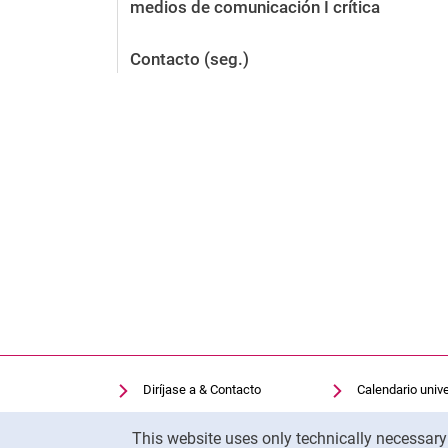
medios de comunicación I crítica
Contacto (seg.)
Diríjase a & Contacto
Calendario unive
Facilidades de búsqueda
Biblioteca univer
Cookie Notice
This website uses only technically necessar
Vacantes
Moodle