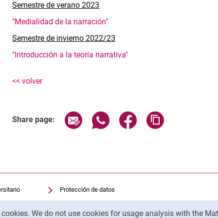
Semestre de verano 2023
"Medialidad de la narración"
Semestre de invierno 2022/23
"Introducción a la teoría narrativa"
<< volver
Share page via email
Share page via WhatsApp (exter
Share page via Faceboo
Copy page addr
Share page:
rsitario
Protección de datos
sitaria
Accesibilidad
y cookies. We do not use cookies for usage analysis with the 
Uso transparente de la IA