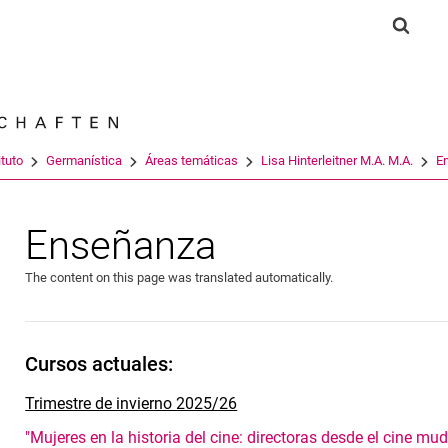
Jump directly to: content
Jump directly to: search
Jump directly to: main navi
Show 
Search e
ituto
Germanística
Áreas temáticas
Lisa Hinterleitner M.A. M.A.
E
Enseñanza
The content on this page was translated automatically.
Cursos actuales:
Trimestre de invierno 2025/26
"Mujeres en la historia del cine: directoras desde el cine mu