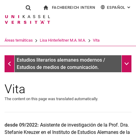
FACHBEREICH INTERN
ESPAÑOL
: AL
Jump directly to: content
Jump directly to: search
Jump directly to: main navi
a la página de inicio
Show search form
Search term
Para los empleados
Deutsch
English
Français
Search engine
Áreas temáticas
Lisa Hinterleitner M.A. M.A.
Vita
Italiano
Search (opens an external link in a ne
Lisa Hinterleitner M.A. M.A.
Sub n
Estudios literarios alemanes modernos /
Estudios de medios de comunicación.
Vita
The content on this page was translated automatically.
desde 09/2022:
Asistente de investigación de la Prof. Dra.
Stefanie Kreuzer en el Instituto de Estudios Alemanes de la