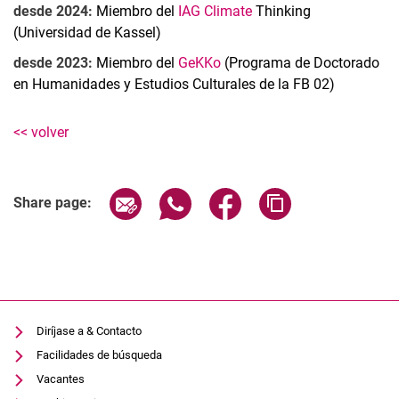
desde 2024:
Miembro del
IAG Climate
Thinking
(Universidad de Kassel)
desde 2023:
Miembro del
GeKKo
(Programa de Doctorado
en Humanidades y Estudios Culturales de la FB 02)
<< volver
Share page via email
Share page via WhatsApp (extern
Share page via Facebook 
Copy page addres
Share page:
Diríjase a & Contacto
Facilidades de búsqueda
Vacantes