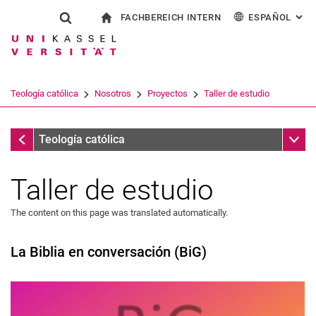
FACHBEREICH INTERN
ESPAÑOL
: AL
Jump directly to: content
Jump directly to: search
Jump directly to: main navi
a la página de inicio
Show search form
Search term
Para los empleados
Deutsch
English
Français
Search engine
Teología católica
Nosotros
Proyectos
Taller de estudio
Italiano
Search (opens an external link in a ne
Proyectos
Sub n
Teología católica
Taller de estudio
The content on this page was translated automatically.
La Biblia en conversación (BiG)
Secretaría
Personas
Proyectos