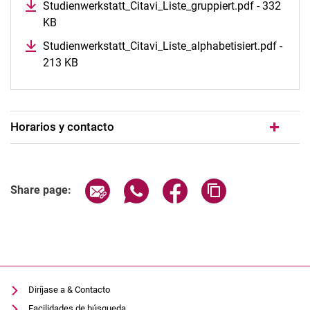
Studienwerkstatt_Citavi_Liste_gruppiert.pdf - 332
KB
Studienwerkstatt_Citavi_Liste_alphabetisiert.pdf -
213 KB
Horarios y contacto
Share page via email
Share page via WhatsApp (extern
Share page via Facebook 
Copy page addres
Share page:
Diríjase a & Contacto
Facilidades de búsqueda