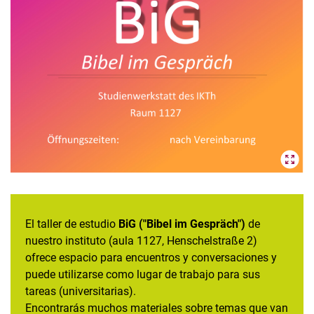
Perfil del estudio "Hablar de violencia sexual en la educación
(religiosa)"
Perfil de estudio "Competencia interreligiosa"
Taller de estudio
Tema anual
PRONET² Proyecto P34: Representación de la violencia sexual en
la Biblia y la educación religiosa - finalizado
PRONET² Proyecto P35: Interdisciplinariedad teológica y
educación interreligiosa en la formación de profesores de
educación religiosa - finalizado
Comisiones y responsabilidades
El taller de estudio
BiG ("Bibel im Gespräch")
de
nuestro instituto (aula 1127, Henschelstraße 2)
ofrece espacio para encuentros y conversaciones y
puede utilizarse como lugar de trabajo para sus
tareas (universitarias).
Encontrarás muchos materiales sobre temas que van