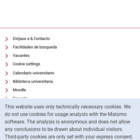
Diríjase a & Contacto
Facilidades de búsqueda
Vacantes
Cookie settings
Calendario universitario
Biblioteca universitaria
Moodle
Panopto
Cookie Notice
This website uses only technically necessary cookies. We
Protección de datos
do not use cookies for usage analysis with the Matomo
Accesibilidad
software. The analysis is anonymous and does not allow
Uso transparente de la IA
any conclusions to be drawn about individual visitors.
Pie de imprenta
Third-party cookies are only set with your express consent.