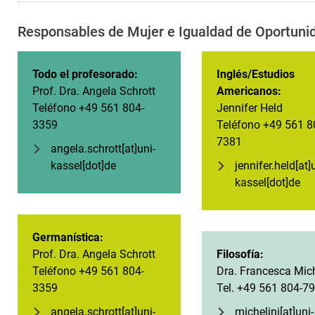
Responsables de Mujer e Igualdad de Oportuni
Todo el profesorado:
Inglés/Estudios
Prof. Dra. Angela Schrott
Americanos:
Teléfono +49 561 804-
Jennifer Held
3359
Teléfono +49 561 8
7381
angela.schrott[at]uni-
kassel[dot]de
jennifer.held[at]
kassel[dot]de
Germanística:
Prof. Dra. Angela Schrott
Filosofía:
Teléfono +49 561 804-
Dra. Francesca Mich
3359
Tel. +49 561 804-7
angela.schrott[at]uni-
michelini[at]uni-