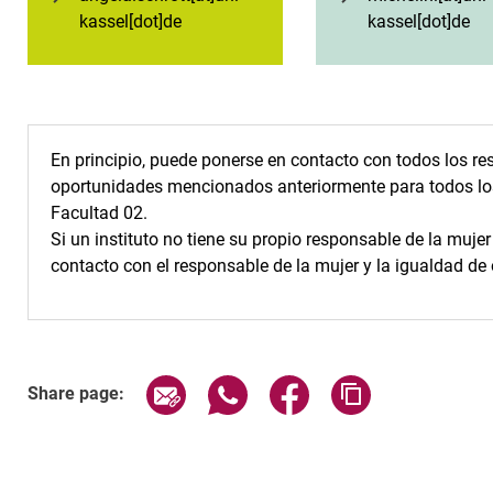
kassel[dot]de
kassel[dot]de
En principio, puede ponerse en contacto con todos los re
oportunidades mencionados anteriormente para todos los
Facultad 02.
Si un instituto no tiene su propio responsable de la muje
contacto con el responsable de la mujer y la igualdad d
Share page via email
Share page via WhatsApp (exter
Share page via Faceboo
Copy page addr
Share page: