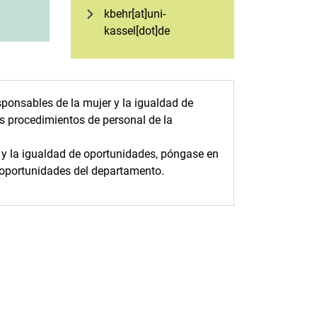
kbehr[at]uni-
kassel[dot]de
sponsables de la mujer y la igualdad de
 procedimientos de personal de la
r y la igualdad de oportunidades, póngase en
e oportunidades del departamento.
nal link, opens in a new window)
k (external link, opens in a new window)
ess to clipboard