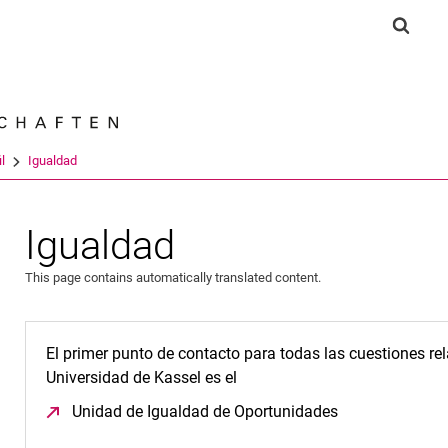
Jump directly to: content
Jump directly to: search
Jump directly to: main navi
Show 
Search e
il
Igualdad
Igualdad
This page contains automatically translated content.
El primer punto de contacto para todas las cuestiones re
Universidad de Kassel es el
Unidad de Igualdad de Oportunidades
(opens in a ne