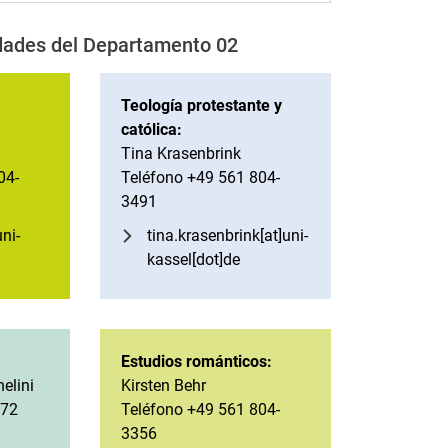
dades del Departamento 02
Teología protestante y
católica:
Tina Krasenbrink
04-
Teléfono +49 561 804-
3491
uni-
tina.krasenbrink[at]uni-
kassel[dot]de
Estudios románticos:
elini
Kirsten Behr
972
Teléfono +49 561 804-
3356