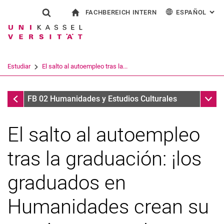
FACHBEREICH INTERN
ESPAÑOL
: AL
Jump directly to: content
Jump directly to: search
Jump directly to: main navi
a la página de inicio
Show search form
Search term
Para los empleados
Deutsch
English
Français
Search engine
Estudiar
El salto al autoempleo tras la...
Italiano
Search (opens an external link in a ne
Coordinación de prácticas
Sub n
FB 02 Humanidades y Estudios Culturales
El salto al autoempleo
tras la graduación: ¡los
graduados en
Inicio del programa de estudios
Humanidades crean su
En la universidad
Fin del programa de estudios