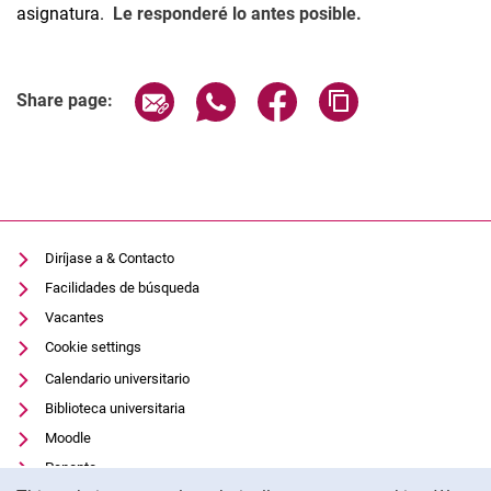
asignatura.
Le responderé lo antes posible.
Share page via email
Share page via WhatsApp (extern
Share page via Facebook 
Copy page addres
Share page:
Diríjase a & Contacto
Facilidades de búsqueda
Vacantes
Cookie settings
Calendario universitario
Biblioteca universitaria
Moodle
Panopto
Cookie Notice