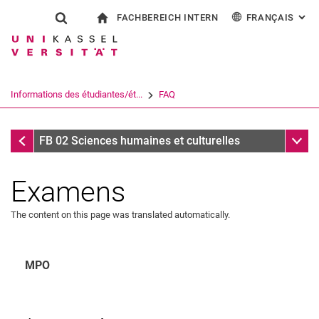
FACHBEREICH INTERN
FRANÇAIS
: AL
Jump directly to: content
Jump directly to: search
Jump directly to: main navi
à la page d'accueil
Show search form
Search term
Pour les employés
Deutsch
English
Español
Search engine
Informations des étudiantes/ét...
FAQ
Italiano
Search (opens an external link in a ne
FAQ
Sub n
FB 02 Sciences humaines et culturelles
Examens
The content on this page was translated automatically.
MPO