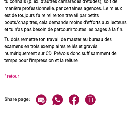
tu connais (p. ex. d'autres camarades d'études), soit de
manière professionnelle, par certaines agences. Le mieux
est de toujours faire relire ton travail par petits
bouts/chapitres, cela demande moins d'efforts aux lecteurs
et tu n'as pas besoin de parcourir toutes les pages à la fin.
Tu dois remettre ton travail de master au bureau des
examens en trois exemplaires reliés et gravés
numériquement sur CD. Prévois donc suffisamment de
temps pour l'impression et la reliure.
" retour
Share page via email
Share page via WhatsApp (extern
Share page via Facebook 
Copy page addres
Share page: