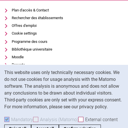
Plan d'accès & Contact
Rechercher des établissements
Offres d'emploi
Cookie settings
Programme des cours
Bibliothèque universitaire
Moodle
Panopto
Cookie Notice
This website uses only technically necessary cookies. We
Protection des données
do not use cookies for usage analysis with the Matomo
Accessibilité
software. The analysis is anonymous and does not allow
Utilisation transparente de l'IA
any conclusions to be drawn about individual visitors.
Mentions légales
Third-party cookies are only set with your express consent.
For more information, please see our privacy policy.
To
Mandatory
Accept mandatory cookies
Analysis (Matomo)
Accept analysis cookies
External content
: Acc