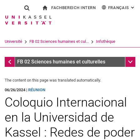
FACHBEREICH INTERN
FRANÇAIS
: AL
Jump directly to: content
Jump directly to: search
Jump directly to: main navi
à la page d'accueil
Show search form
Search term
Pour les employés
Deutsch
English
Español
Search engine
Université
FB 02 Sciences humaines et cul...
Infothèque
Italiano
Search (opens an external link in a ne
Infothèque
Sub n
FB 02 Sciences humaines et culturelles
The content on this page was translated automatically.
06/26/2024 |
RÉUNION
Coloquio Internacional
en la Universidad de
Kassel : Redes de poder