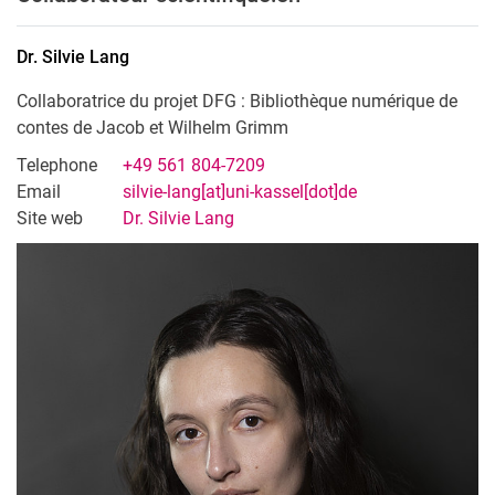
Dr.
Silvie
Lang
Collaboratrice du projet DFG : Bibliothèque numérique de
contes de Jacob et Wilhelm Grimm
Telephone
+49 561 804-7209
Email
silvie-lang[at]uni-kassel[dot]de
Site web
Dr. Silvie Lang