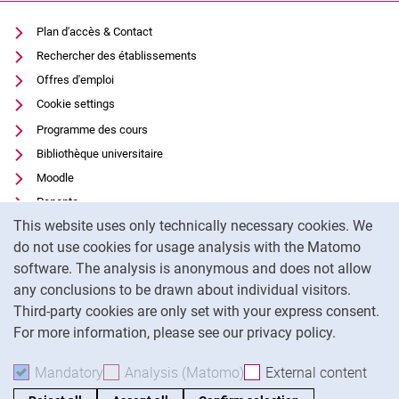
Plan d'accès & Contact
Rechercher des établissements
Offres d'emploi
Cookie settings
Programme des cours
Bibliothèque universitaire
Moodle
Panopto
Cookie Notice
This website uses only technically necessary cookies. We
Protection des données
do not use cookies for usage analysis with the Matomo
Accessibilité
software. The analysis is anonymous and does not allow
Utilisation transparente de l'IA
any conclusions to be drawn about individual visitors.
Mentions légales
Third-party cookies are only set with your express consent.
For more information, please see our privacy policy.
To
Mandatory
Accept mandatory cookies
Analysis (Matomo)
Accept analysis cookies
External content
: Acc