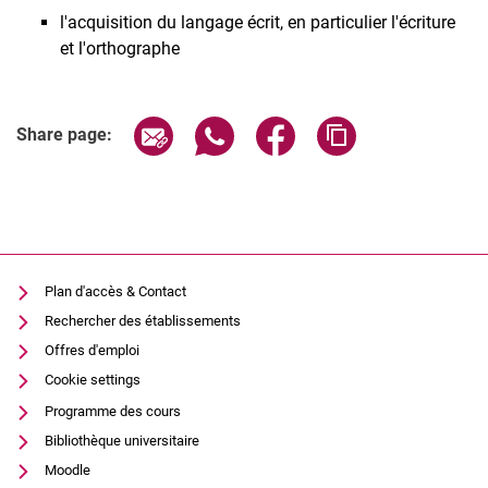
l'acquisition du langage écrit, en particulier l'écriture
Lukas Janzon
et l'orthographe
Annika Krug
Frederike Lefrançois
Astrid Marx-van-Haaren
Share page via email
Share page via WhatsApp (extern
Share page via Facebook 
Copy page addres
Share page:
Anna Rive
Roberta Enzmann
Plan d'accès & Contact
Rechercher des établissements
Offres d'emploi
Cookie settings
Programme des cours
Bibliothèque universitaire
Moodle