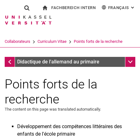
FACHBEREICH INTERN
FRANÇAIS
: AL
Jump directly to: content
Jump directly to: search
Jump directly to: main navi
à la page d'accueil
Show search form
Search term
Pour les employés
Deutsch
English
Español
Search engine
Collaborateurs
Curriculum Vitae
Points forts de la recherche
Italiano
Search (opens an external link in a ne
Curriculum Vitae
Sub n
Didactique de l'allemand au primaire
Points forts de la
recherche
The content on this page was translated automatically.
Développement des compétences littéraires des
Dr. Christine Ansari
enfants de l'école primaire
Anna Heiden