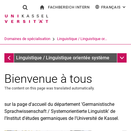
FACHBEREICH INTERN
FRANÇAIS
: AL
Jump directly to: content
Jump directly to: search
Jump directly to: main navi
à la page d'accueil
Show search form
Search term
Pour les employés
Deutsch
English
Español
Search engine
Domaines de spécialisation
Linguistique / Linguistique or...
Italiano
Search (opens an external link in a ne
Domaines de spécialisation
Sub n
Linguistique / Linguistique orientée système
Bienvenue à tous
The content on this page was translated automatically.
sur la page d'accueil du département 'Germanistische
Sprachwissenschaft / Systemorientierte Linguistik' de
l'Institut d'études germaniques de l'Université de Kassel.