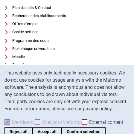
Plan d'accès & Contact
Rechercher des établissements
Offres d'emploi
Cookie settings
Programme des cours
Bibliothèque universitaire
Moodle
Panopto
Cookie Notice
This website uses only technically necessary cookies. We
Protection des données
do not use cookies for usage analysis with the Matomo
Accessibilité
software. The analysis is anonymous and does not allow
Utilisation transparente de l'IA
any conclusions to be drawn about individual visitors.
Mentions légales
Third-party cookies are only set with your express consent.
For more information, please see our privacy policy.
To
Mandatory
Accept mandatory cookies
Analysis (Matomo)
Accept analysis cookies
External content
: Acc
Reject all
Accept all
Confirm selection