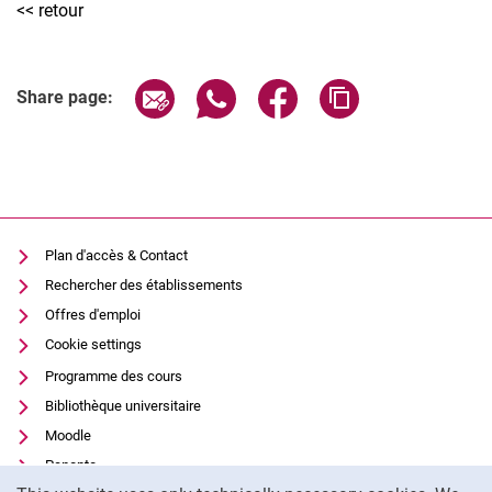
<< retour
Share page via email
Share page via WhatsApp (extern
Share page via Facebook 
Copy page addres
Share page:
Plan d'accès & Contact
Rechercher des établissements
Offres d'emploi
Cookie settings
Programme des cours
Bibliothèque universitaire
Moodle
Panopto
Cookie Notice