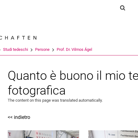
Jump directly to: content
Jump directly to: search
Jump directly to: main navi
Show s
Search e
Studi tedeschi
Persone
Prof. Dr. Vilmos Ágel
Quanto è buono il mio t
fotografica
The content on this page was translated automatically.
<< indietro