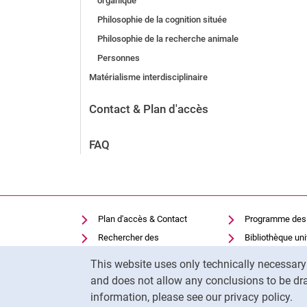
organique
Philosophie de la cognition située
Philosophie de la recherche animale
Personnes
Matérialisme interdisciplinaire
Contact & Plan d'accès
FAQ
Plan d'accès & Contact
Programme des
Rechercher des
Bibliothèque uni
établissements
Cookie Notice
Moodle
This website uses only technically necessar
Offres d'emploi
Panopto
and does not allow any conclusions to be dra
Cookie settings
information, please see our privacy policy.