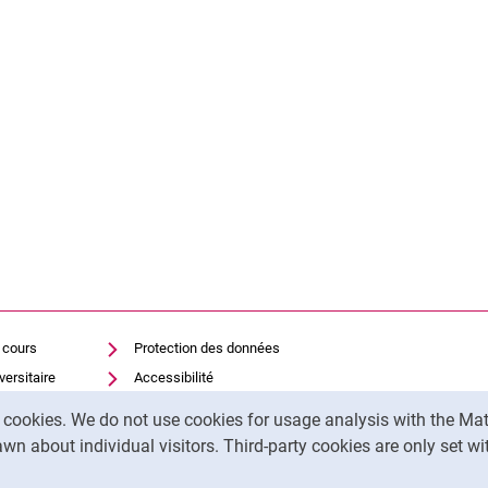
 cours
Protection des données
versitaire
Accessibilité
Utilisation transparente de
y cookies. We do not use cookies for usage analysis with the 
l'IA
wn about individual visitors. Third-party cookies are only set w
Mentions légales