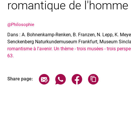
romantique de l'homme e
@Philosophie
Dans : A. Bohnenkamp-Renken, B. Franzen, N. Lepp, K. Mey
Senckenberg Naturkundemuseum Frankfurt, Museum Sinclair
romantisme à l'avenir. Un thème - trois musées - trois perspec
63.
Share page via email
Share page via WhatsApp (exter
Share page via Faceboo
Copy page addr
Share page: