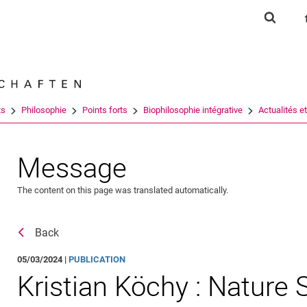
Jump directly to: content
Jump directly to: search
Jump directly to: main navi
Show s
Search e
ts
Philosophie
Points forts
Biophilosophie intégrative
Actualités 
Message
The content on this page was translated automatically.
Back
05/03/2024 |
PUBLICATION
Kristian Köchy : Nature S