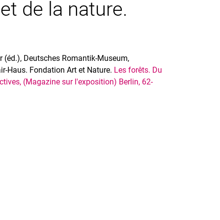
t de la nature.
er (éd.), Deutsches Romantik-Museum,
-Haus. Fondation Art et Nature.
Les forêts. Du
tives, (Magazine sur l'exposition) Berlin, 62-
nal link, opens in a new window)
k (external link, opens in a new window)
ess to clipboard