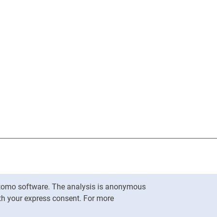
Matomo software. The analysis is anonymous
To top
ith your express consent. For more