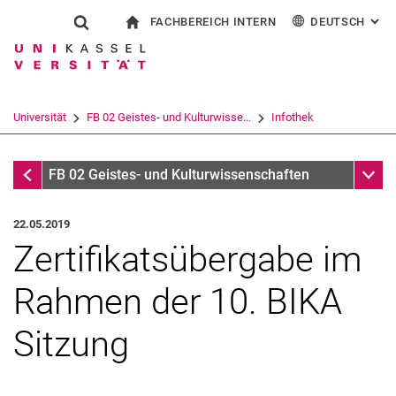
FACHBEREICH INTERN
DEUTSCH
: AL
Springe direkt zu: Inhalt
Springe direkt zu: Suche
Springe direkt zu: Hauptnav
zur Startseite
Suchformular
Suchbegriff
Für Beschäftigte
English
Español
Français
Suchmaschine
Universität
FB 02 Geistes- und Kulturwisse...
Infothek
Italiano
Suchen (öffnet externen Link in einem 
Infothek
Unter
FB 02 Geistes- und Kulturwissenschaften
22.05.2019
Zertifikatsübergabe im
Rahmen der 10. BIKA
Sitzung