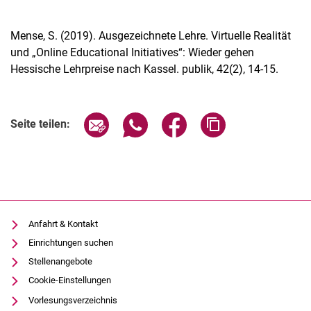
Mense, S. (2019). Ausgezeichnete Lehre. Virtuelle Realität
und „Online Educational Initiatives“: Wieder gehen
Hessische Lehrpreise nach Kassel. publik, 42(2), 14-15.
Seite über E-Mail teilen
Seite über WhatsApp teilen (exter
Seite über Facebook teile
Adresse der Seite
Seite teilen:
Anfahrt & Kontakt
Einrichtungen suchen
Stellenangebote
Cookie-Einstellungen
Vorlesungsverzeichnis