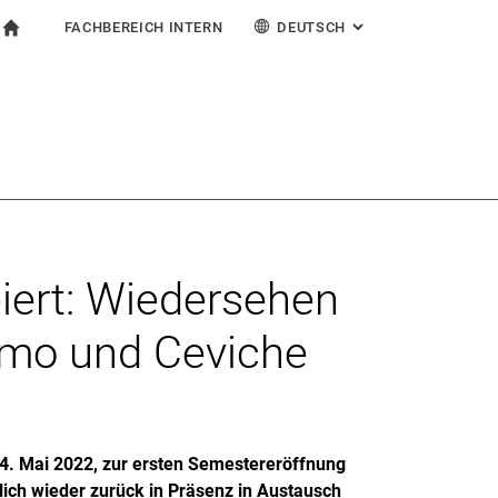
FACHBEREICH INTERN
DEUTSCH
: ALTERNATIVE SEI
igation
zur Startseite
ormular
chine
Für Beschäftigte
English
Español
Français
Suchen (öffnet externen Link in einem neuen Fenst
Italiano
iert: Wiedersehen
imo und Ceviche
 4. Mai 2022, zur ersten Semestereröffnung
lich wieder zurück in Präsenz in Austausch