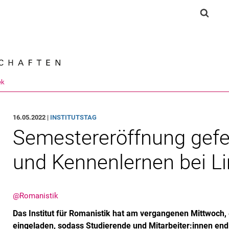
Springe direkt zu: Inhalt
Springe direkt zu: Suche
Springe direkt zu: Hauptnav
Suchf
Suchmas
ek
16.05.2022 |
INSTITUTSTAG
Semestereröffnung gefe
und Kennenlernen bei L
@Romanistik
Das Institut für Romanistik hat am vergangenen Mittwoch,
eingeladen, sodass Studierende und Mitarbeiter:innen end