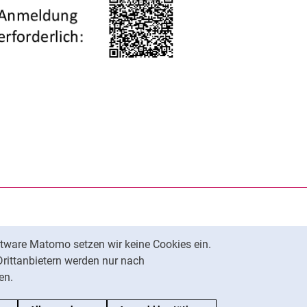
rner Link, öffnet neues Fenster)
en (externer Link, öffnet neues Fenster)
te kopieren
tware Matomo setzen wir keine Cookies ein.
Nach oben
Drittanbietern werden nur nach
en.