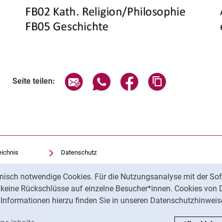
Seite über E-Mail teilen
Seite über WhatsApp teilen (exte
Seite über Facebook teil
Adresse der Sei
Seite teilen:
eichnis
Datenschutz
Barrierefreiheit
nisch notwendige Cookies. Für die Nutzungsanalyse mit der Sof
Transparenter KI-Einsatz
t keine Rückschlüsse auf einzelne Besucher*innen. Cookies von 
Impressum
Informationen hierzu finden Sie in unseren Datenschutzhinweis