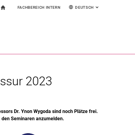
FACHBEREICH INTERN
DEUTSCH
: ALTERNATIVE SEI
igation
zur Startseite
ormular
chine
Für Beschäftigte
English
Español
Français
Suchen (öffnet externen Link in einem neuen Fenst
Italiano
essur 2023
ssors Dr. Ynon Wygoda sind noch Plätze frei.
h zu den Seminaren anzumelden.