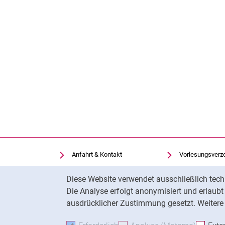
Anfahrt & Kontakt
Vorlesungsverz
Einrichtungen suchen
Uni-Bibliothek
Cookie-Hinweis
Diese Website verwendet ausschließlich tech
Stellenangebote
Moodle
Die Analyse erfolgt anonymisiert und erlaub
Cookie-Einstellungen
Panopto
ausdrücklicher Zustimmung gesetzt. Weitere 