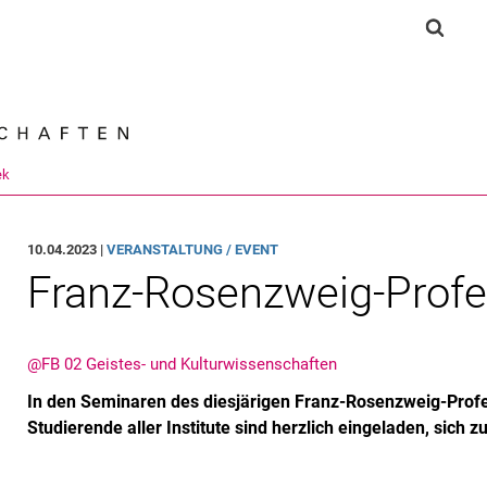
Springe direkt zu: Inhalt
Springe direkt zu: Suche
Springe direkt zu: Hauptnav
Suchf
Suchmas
ek
10.04.2023 |
VERANSTALTUNG / EVENT
Franz-Rosenzweig-Prof
@FB 02 Geistes- und Kulturwissenschaften
In den Seminaren des diesjärigen Franz-Rosenzweig-Profe
Studierende aller Institute sind herzlich eingeladen, sic