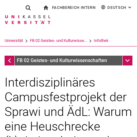
FACHBEREICH INTERN
DEUTSCH
: AL
Springe direkt zu: Inhalt
Springe direkt zu: Suche
Springe direkt zu: Hauptnav
zur Startseite
Suchformular
Suchbegriff
Für Beschäftigte
English
Español
Français
Suchmaschine
Universität
FB 02 Geistes- und Kulturwisse...
Infothek
Italiano
Suchen (öffnet externen Link in einem 
Infothek
Unter
FB 02 Geistes- und Kulturwissenschaften
Interdisziplinäres
Campusfestprojekt der
Sprawi und ÄdL: Warum
eine Heuschrecke