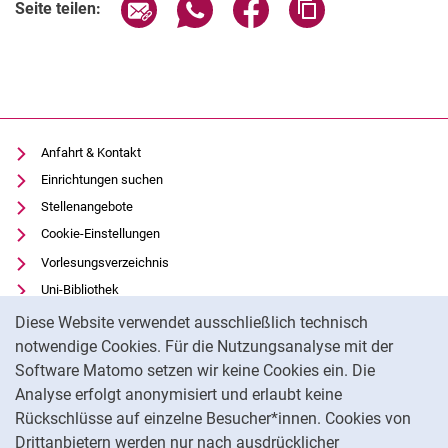
Seite über E-Mail teilen
Seite über WhatsApp teilen (exter
Seite über Facebook teile
Adresse der Seite
Seite teilen:
Anfahrt & Kontakt
Einrichtungen suchen
Stellenangebote
Cookie-Einstellungen
Vorlesungsverzeichnis
Uni-Bibliothek
Cookie-Hinweis
Moodle
Diese Website verwendet ausschließlich technisch
Panopto
notwendige Cookies. Für die Nutzungsanalyse mit der
Software Matomo setzen wir keine Cookies ein. Die
Datenschutz
Analyse erfolgt anonymisiert und erlaubt keine
Barrierefreiheit
Rückschlüsse auf einzelne Besucher*innen. Cookies von
Transparenter KI-Einsatz
Drittanbietern werden nur nach ausdrücklicher