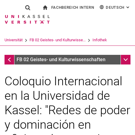
FACHBEREICH INTERN
DEUTSCH
: AL
Springe direkt zu: Inhalt
Springe direkt zu: Suche
Springe direkt zu: Hauptnav
zur Startseite
Suchformular
Suchbegriff
Für Beschäftigte
English
Español
Français
Suchmaschine
Universität
FB 02 Geistes- und Kulturwisse...
Infothek
Italiano
Suchen (öffnet externen Link in einem 
Infothek
Unter
FB 02 Geistes- und Kulturwissenschaften
Coloquio Internacional
en la Universidad de
Kassel: "Redes de poder
y dominación en