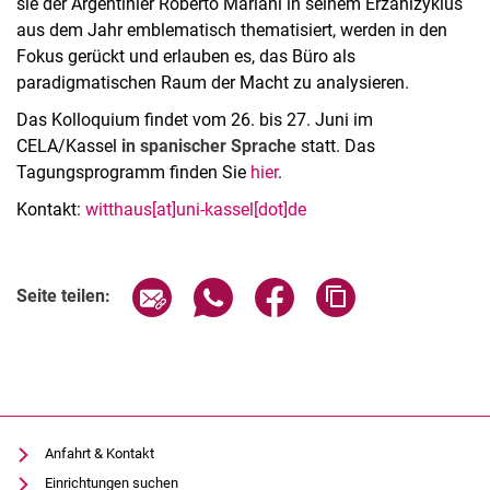
sie der Argentinier Roberto Mariani in seinem Erzählzyklus
aus dem Jahr emblematisch thematisiert, werden in den
Fokus gerückt und erlauben es, das Büro als
paradigmatischen Raum der Macht zu analysieren.
Das Kolloquium findet vom 26. bis 27. Juni im
CELA/Kassel
in spanischer Sprache
statt. Das
Tagungsprogramm finden Sie
hier
.
Kontakt:
witthaus[at]uni-kassel[dot]de
Verwandte Links
Seite über E-Mail teilen
Seite über WhatsApp teilen (exter
Seite über Facebook teile
Adresse der Seite
Seite teilen:
Anfahrt & Kontakt
Einrichtungen suchen