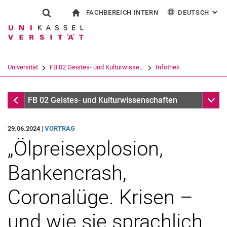
FACHBEREICH INTERN
DEUTSCH
: AL
Springe direkt zu: Inhalt
Springe direkt zu: Suche
Springe direkt zu: Hauptnav
zur Startseite
Suchformular
Suchbegriff
Für Beschäftigte
English
Español
Français
Suchmaschine
Universität
FB 02 Geistes- und Kulturwisse...
Infothek
Italiano
Suchen (öffnet externen Link in einem 
Infothek
Unter
FB 02 Geistes- und Kulturwissenschaften
29.06.2024 |
VORTRAG
„Ölpreisexplosion,
Bankencrash,
Coronalüge. Krisen –
und wie sie sprachlich