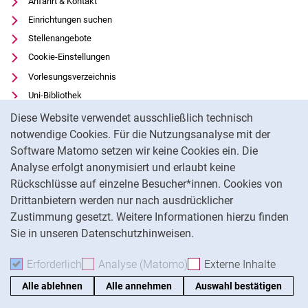
Anfahrt & Kontakt
Einrichtungen suchen
Stellenangebote
Cookie-Einstellungen
Vorlesungsverzeichnis
Uni-Bibliothek
Cookie-Hinweis
Moodle
Diese Website verwendet ausschließlich technisch
Panopto
notwendige Cookies. Für die Nutzungsanalyse mit der
Software Matomo setzen wir keine Cookies ein. Die
Datenschutz
Analyse erfolgt anonymisiert und erlaubt keine
Barrierefreiheit
Rückschlüsse auf einzelne Besucher*innen. Cookies von
Transparenter KI-Einsatz
Drittanbietern werden nur nach ausdrücklicher
Impressum
Zustimmung gesetzt. Weitere Informationen hierzu finden
Sie in unseren Datenschutzhinweisen.
Na
Erforderlich
Erforderliche Cookies akzeptieren
Analyse (Matomo)
Analyse-Cookies akzepti
Externe Inhalte
: Exte
Alle ablehnen
Alle annehmen
Auswahl bestätigen