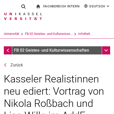
FACHBEREICH INTERN
DEUTSCH
: AL
Springe direkt zu: Inhalt
Springe direkt zu: Suche
Springe direkt zu: Hauptnav
zur Startseite
Suchformular
Suchbegriff
Für Beschäftigte
English
Español
Français
Suchmaschine
Universität
FB 02 Geistes- und Kulturwisse...
Infothek
Italiano
Suchen (öffnet externen Link in einem 
Termine
Unter
FB 02 Geistes- und Kulturwissenschaften
Zurück
Kasseler Realistinnen
neu ediert: Vortrag von
Nikola Roßbach und