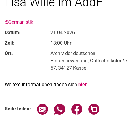
Lisa Wille im AddF
@Germanistik
Datum:
21.04.2026
Zeit:
18:00 Uhr
Ort:
Archiv der deutschen
Frauenbewegung, Gottschalkstraße
57, 34127 Kassel
Weitere Informationen finden sich
hier
.
Verwandte Links
Seite über E-Mail teilen
Seite über WhatsApp teilen (exter
Seite über Facebook teile
Adresse der Seite
Seite teilen: