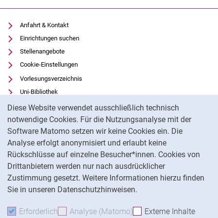
Anfahrt & Kontakt
Einrichtungen suchen
Stellenangebote
Cookie-Einstellungen
Vorlesungsverzeichnis
Uni-Bibliothek
Cookie-Hinweis
Moodle
Diese Website verwendet ausschließlich technisch
Panopto
notwendige Cookies. Für die Nutzungsanalyse mit der
Software Matomo setzen wir keine Cookies ein. Die
Datenschutz
Analyse erfolgt anonymisiert und erlaubt keine
Barrierefreiheit
Rückschlüsse auf einzelne Besucher*innen. Cookies von
Transparenter KI-Einsatz
Drittanbietern werden nur nach ausdrücklicher
Impressum
Zustimmung gesetzt. Weitere Informationen hierzu finden
Sie in unseren Datenschutzhinweisen.
Na
Erforderlich
Erforderliche Cookies akzeptieren
Analyse (Matomo)
Analyse-Cookies akzepti
Externe Inhalte
: Exte