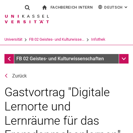
FACHBEREICH INTERN
DEUTSCH
: AL
Springe direkt zu: Inhalt
Springe direkt zu: Suche
Springe direkt zu: Hauptnav
zur Startseite
Suchformular
Suchbegriff
Für Beschäftigte
English
Español
Français
Suchmaschine
Universität
FB 02 Geistes- und Kulturwisse...
Infothek
Italiano
Suchen (öffnet externen Link in einem 
Termine
Unter
FB 02 Geistes- und Kulturwissenschaften
Zurück
Gastvortrag "Digitale
Lernorte und
Lernräume für das