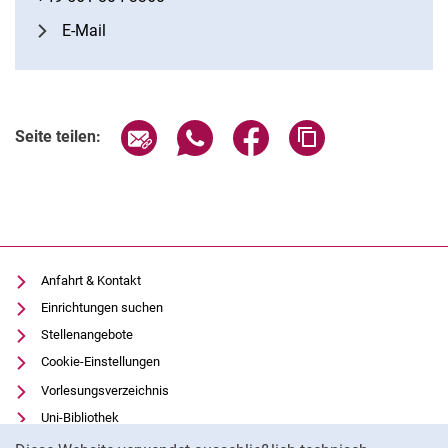
E-Mail
Seite über E-Mail teilen
Seite über WhatsApp teilen (exter
Seite über Facebook teile
Adresse der Seite
Seite teilen:
Anfahrt & Kontakt
Einrichtungen suchen
Stellenangebote
Cookie-Einstellungen
Vorlesungsverzeichnis
Uni-Bibliothek
Cookie-Hinweis
Moodle