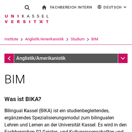
FACHBEREICH INTERN
DEUTSCH
: AL
Springe direkt zu: Inhalt
Springe direkt zu: Suche
Springe direkt zu: Hauptnav
zur Startseite
Suchformular
Suchbegriff
Für Beschäftigte
English
Español
Français
Suchmaschine
Institute
Anglistik/Amerikanistik
Studium
BIM
Italiano
Suchen (öffnet externen Link in einem 
Studium
Unter
Anglistik/Amerikanistik
BIM
Was ist BIKA?
Zulassungsvoraussetzung
Bi
lingual
Ka
ssel (BIKA) ist ein studienbegleitendes,
Leitfaden: Erste Staatsprüfung im Fach Englisch
ergänzendes Spezialisierungsmodul zum bilingualen
Lehren und Lernen an der Universität Kassel. Es wird in den
BIM
Fachbereichen 02 Geistes- und Kulturwissenschaften und