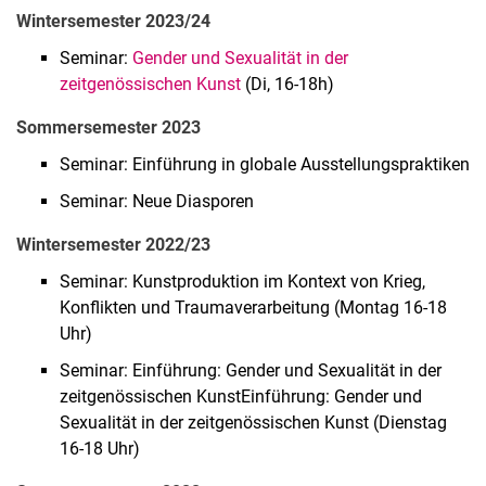
Wintersemester 2023/24
Luisa E. Standop
Seminar:
Gender und Sexualität in der
Sebastián Vargas Álvarez
zeitgenössischen Kunst
(Di, 16-18h)
Adriana García Galán
Laura Jácome-Orozco
Sommersemester 2023
Laura Flórez
Seminar: Einführung in globale Ausstellungspraktiken
Lada Nakonechna
Seminar: Neue Diasporen
Elena Brückner
Sarah Weinfurter
Wintersemester 2022/23
Seminar: Kunstproduktion im Kontext von Krieg,
Konflikten und Traumaverarbeitung (Montag 16-18
Uhr)
Seminar: Einführung: Gender und Sexualität in der
zeitgenössischen KunstEinführung: Gender und
Sexualität in der zeitgenössischen Kunst (Dienstag
16-18 Uhr)