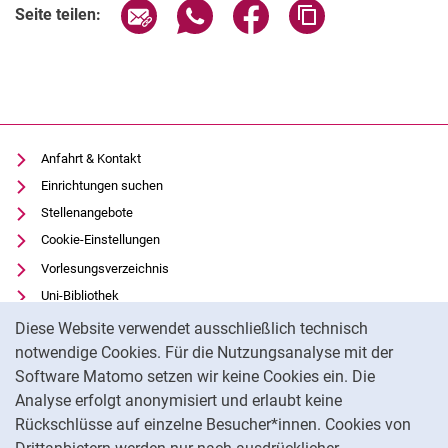
Seite über E-Mail teilen
Seite über WhatsApp teilen (exter
Seite über Facebook teile
Adresse der Seite
Seite teilen:
Anfahrt & Kontakt
Einrichtungen suchen
Stellenangebote
Cookie-Einstellungen
Vorlesungsverzeichnis
Uni-Bibliothek
Cookie-Hinweis
Moodle
Diese Website verwendet ausschließlich technisch
Panopto
notwendige Cookies. Für die Nutzungsanalyse mit der
Software Matomo setzen wir keine Cookies ein. Die
Datenschutz
Analyse erfolgt anonymisiert und erlaubt keine
Barrierefreiheit
Rückschlüsse auf einzelne Besucher*innen. Cookies von
Transparenter KI-Einsatz