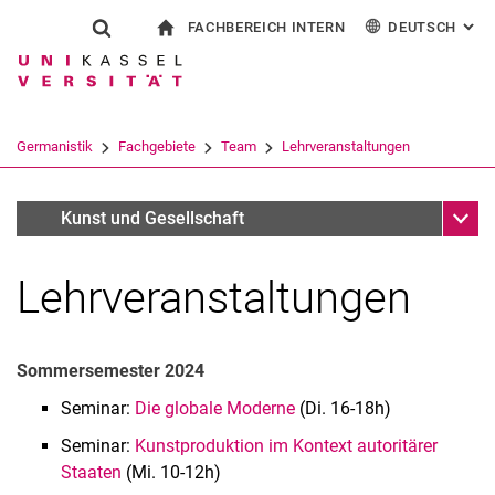
FACHBEREICH INTERN
DEUTSCH
: AL
Springe direkt zu: Inhalt
Springe direkt zu: Suche
Springe direkt zu: Hauptnav
zur Startseite
Suchformular
Suchbegriff
Für Beschäftigte
English
Español
Français
Suchmaschine
Germanistik
Fachgebiete
Team
Lehrveranstaltungen
Italiano
Suchen (öffnet externen Link in einem 
Unter
Dr. Charlotte Bank
Kunst und Gesellschaft
Lehrveranstaltungen
Sommersemester 2024
Seminar:
Die globale Moderne
(Di. 16-18h)
Seminar:
Kunstproduktion im Kontext autoritärer
Prof. Dr. Liliana Gómez
Staaten
(Mi. 10-12h)
Mateo Chacón Pino