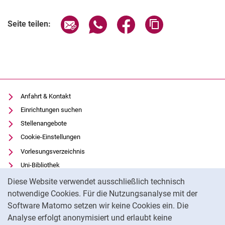
Seite über E-Mail teilen
Seite über WhatsApp teilen (exter
Seite über Facebook teile
Adresse der Seite
Seite teilen:
Anfahrt & Kontakt
Einrichtungen suchen
Stellenangebote
Cookie-Einstellungen
Vorlesungsverzeichnis
Uni-Bibliothek
Cookie-Hinweis
Moodle
Diese Website verwendet ausschließlich technisch
Panopto
notwendige Cookies. Für die Nutzungsanalyse mit der
Software Matomo setzen wir keine Cookies ein. Die
Datenschutz
Analyse erfolgt anonymisiert und erlaubt keine
Barrierefreiheit