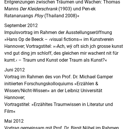
Entgrenzungen zwischen Träumen und Wachen: Thomas
Manns
Der Kleiderschrank
(1903) und Pen-ek
Ratanaruangs
Ploy
(Thailand 2008)«
September 2012
Impulsvortrag im Rahmen der Ausstellungseröffnung
»Hans Op de Beeck – ›visual fictions‹« im Kunstverein
Hannover; Vortragstitel: »›Ach, wÿ oft sich jch grosse kunst
vnd gut ding jm schloff, des gleichen mir wachent nit für
kumt.‹ – Traum und Kunst oder Traum als Kunst?«
Juni 2012
Vortrag im Rahmen des von Prof. Dr. Michael Gamper
initiierten Forschungskolloquiums »Erzählen &
Wissen/Nicht-Wissen« an der Leibniz Universität
Hannover;
Vortragstitel: »Erzähltes Traumwissen in Literatur und
Film«
Mai 2012
Vortrag gemeinsam mit Prof. Dr. Birgit Nübel im Rahmen