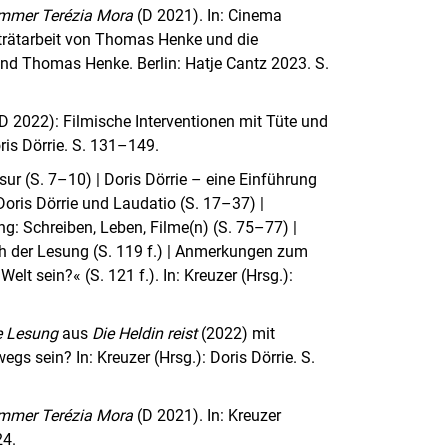
immer Terézia Mora
(D 2021). In: Cinema
orträtarbeit von Thomas Henke und die
d Thomas Henke. Berlin: Hatje Cantz 2023. S.
D 2022): Filmische Interventionen mit Tüte und
oris Dörrie. S. 131–149.
ur (S. 7–10) | Doris Dörrie – eine Einführung
oris Dörrie und Laudatio (S. 17–37) |
ng: Schreiben, Leben, Filme(n) (S. 75–77) |
ach der Lesung (S. 119 f.) | Anmerkungen zum
lt sein?« (S. 121 f.). In: Kreuzer (Hrsg.):
e Lesung
aus
Die Heldin reist
(2022) mit
s sein? In: Kreuzer (Hrsg.): Doris Dörrie. S.
immer Terézia Mora
(D 2021). In: Kreuzer
24.