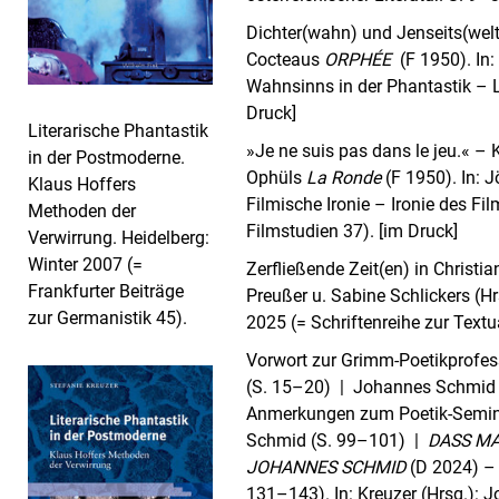
Dichter(wahn) und Jenseits(welt
Cocteaus
ORPHÉE
(F 1950). In:
Wahnsinns in der Phantastik – L
Druck]
Literarische Phantastik
»Je ne suis pas dans le jeu.« –
in der Postmoderne.
Ophüls
La Ronde
(F 1950). In: J
Klaus Hoffers
Filmische Ironie – Ironie des Fi
Methoden der
Filmstudien 37). [im Druck]
Verwirrung. Heidelberg:
Winter 2007 (=
Zerfließende Zeit(en) in Christi
Frankfurter Beiträge
Preußer u. Sabine Schlickers (H
zur Germanistik 45).
2025 (= Schriftenreihe zur Textu
Vorwort zur Grimm-Poetikprofes
(S. 15–20) | Johannes Schmid 
Anmerkungen zum Poetik-Semina
Schmid (S. 99–101) |
DASS MA
JOHANNES SCHMID
(D 2024) – e
131–143). In: Kreuzer (Hrsg.):