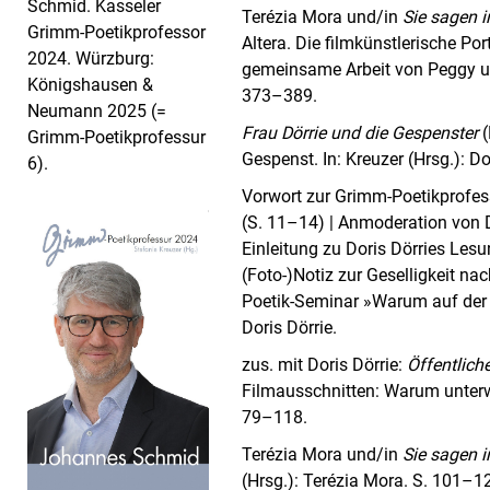
Schmid. Kasseler
Terézia Mora und/in
Sie sagen 
Grimm-Poetikprofessor
Altera. Die filmkünstlerische P
2024. Würzburg:
gemeinsame Arbeit von Peggy un
Königshausen &
373–389.
Neumann 2025 (=
Frau Dörrie und die Gespenster
(
Grimm-Poetikprofessur
Gespenst. In: Kreuzer (Hrsg.): D
6).
Vorwort zur Grimm-Poetikprofess
(S. 11–14) | Anmoderation von D
Einleitung zu Doris Dörries Lesu
(Foto-)Notiz zur Geselligkeit n
Poetik-Seminar »Warum auf der We
Doris Dörrie.
zus. mit Doris Dörrie:
Öffentlich
Filmausschnitten: Warum unterweg
79–118.
Terézia Mora und/in
Sie sagen 
(Hrsg.): Terézia Mora. S. 101–1