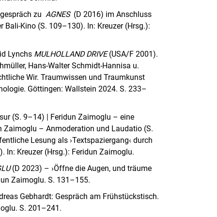
lmgespräch zu
AGNES
(D 2016) im Anschluss
r Bali-Kino (S. 109–130). In: Kreuzer (Hrsg.):
id Lynchs
MULHOLLAND DRIVE
(USA/F 2001).
thmüller, Hans-Walter Schmidt-Hannisa u.
chtliche Wir. Traumwissen und Traumkunst
ologie. Göttingen: Wallstein 2024. S. 233–
ur (S. 9–14) | Feridun Zaimoglu – eine
n Zaimoglu – Anmoderation und Laudatio (S.
entliche Lesung als ›Textspaziergang‹ durch
. In: Kreuzer (Hrsg.): Feridun Zaimoglu.
GLU
(D 2023) – ›Öffne die Augen, und träume
eridun Zaimoglu. S. 131–155.
dreas Gebhardt: Gespräch am Frühstückstisch.
moglu. S. 201–241.