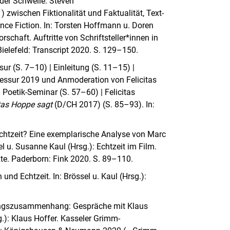
 der Schwelle. Steven
 zwischen Fiktionalität und Faktualität, Text-
ence Fiction. In: Torsten Hoffmann u. Doren
rschaft. Auftritte von Schriftsteller*innen in
elefeld: Transcript 2020. S. 129–150.
r (S. 7–10) | Einleitung (S. 11–15) |
essur 2019 und Anmoderation von Felicitas
Poetik-Seminar (S. 57–60) | Felicitas
itas Hoppe sagt
(D/CH 2017) (S. 85–93). In:
.
Echtzeit? Eine exemplarische Analyse von Marc
el u. Susanne Kaul (Hrsg.): Echtzeit im Film.
e. Paderborn: Fink 2020. S. 89–110.
 und Echtzeit. In: Brössel u. Kaul (Hrsg.):
ungszusammenhang: Gespräche mit Klaus
sg.): Klaus Hoffer. Kasseler Grimm-