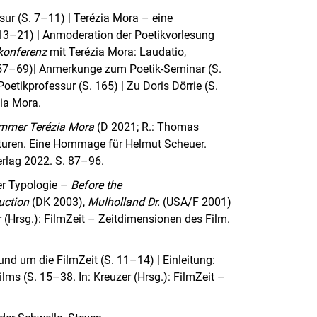
ur (S. 7–11) | Terézia Mora – eine
 13–21) | Anmoderation der Poetikvorlesung
onferenz
mit Terézia Mora: Laudatio,
S. 57–69)| Anmerkunge zum Poetik-Seminar (S.
Poetikprofessur (S. 165) | Zu Doris Dörrie (S.
rézia Mora.
immer Terézia Mora
(D 2021; R.: Thomas
aturen. Eine Hommage für Helmut Scheuer.
verlag 2022. S. 87–96.
er Typologie –
Before the
uction
(DK 2003),
Mulholland Dr.
(USA/F 2001)
 (Hrsg.): FilmZeit – Zeitdimensionen des Film.
nd um die FilmZeit (S. 11–14) | Einleitung:
lms (S. 15–38. In: Kreuzer (Hrsg.): FilmZeit –