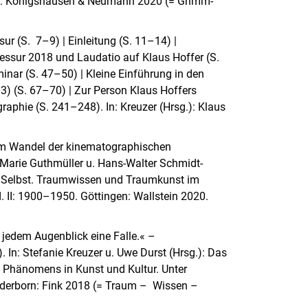
g: Königshausen & Neumann 2020 (= Grimm-
ur (S. 7–9) | Einleitung (S. 11–14) |
essur 2018 und Laudatio auf Klaus Hoffer (S.
nar (S. 47–50) | Kleine Einführung in den
3) (S. 67–70) | Zur Person Klaus Hoffers
raphie (S. 241–248). In: Kreuzer (Hrsg.): Klaus
im Wandel der kinematographischen
 Marie Guthmüller u. Hans-Walter Schmidt-
e Selbst. Traumwissen und Traumkunst im
. II: 1900–1950. Göttingen: Wallstein 2020.
n jedem Augenblick eine Falle.« –
. In: Stefanie Kreuzer u. Uwe Durst (Hrsg.): Das
 Phänomens in Kunst und Kultur. Unter
Paderborn: Fink 2018 (= Traum – Wissen –