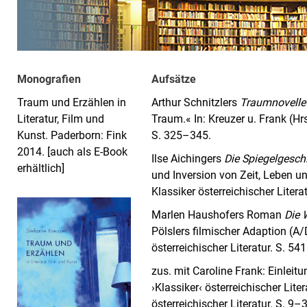
Monografien
Aufsätze
Traum und Erzählen in
Arthur Schnitzlers
Traumnovelle
Literatur, Film und
Traum.« In: Kreuzer u. Frank (Hrs
Kunst. Paderborn: Fink
S. 325–345.
2014. [auch als E-Book
Ilse Aichingers
Die Spiegelgesch
erhältlich]
und Inversion von Zeit, Leben und
Klassiker österreichischer Litera
Marlen Haushofers Roman
Die 
Pölslers filmischer Adaption (A/D
österreichischer Literatur. S. 54
zus. mit Caroline Frank: Einleit
›Klassiker‹ österreichischer Liter
österreichischer Literatur. S. 9–