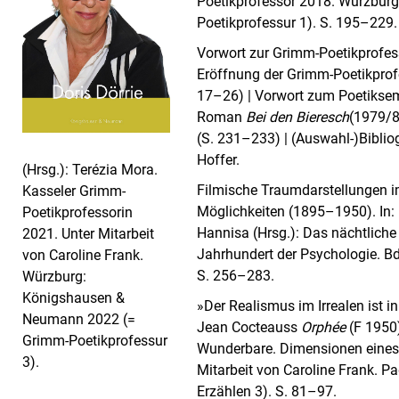
Poetikprofessor 2018. Würzbur
Poetikprofessur 1). S. 195–229.
Vorwort zur Grimm-Poetikprofess
Eröffnung der Grimm-Poetikprof
17–26) | Vorwort zum Poetiksemi
Roman
Bei den Bieresch
(1979/8
(S. 231–233) | (Auswahl-)Bibliog
Hoffer.
(Hrsg.): Terézia Mora.
Filmische Traumdarstellungen 
Kasseler Grimm-
Möglichkeiten (1895–1950). In:
Poetikprofessorin
Hannisa (Hrsg.): Das nächtlich
2021. Unter Mitarbeit
Jahrhundert der Psychologie. Bd
von Caroline Frank.
S. 256–283.
Würzburg:
Königshausen &
»Der Realismus im Irrealen ist i
Neumann 2022 (=
Jean Cocteauss
Orphée
(F 1950)
Grimm-Poetikprofessur
Wunderbare. Dimensionen eines
3).
Mitarbeit von Caroline Frank. 
Erzählen 3). S. 81–97.