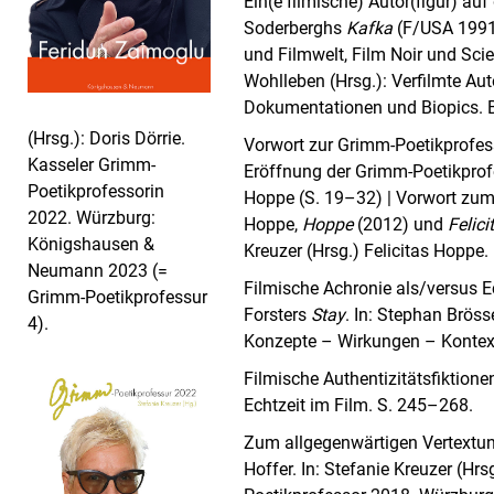
Ein(e filmische) Autor(figur) auf
Soderberghs
Kafka
(F/USA 1991)
und Filmwelt, Film Noir und Sci
Wohlleben (Hrsg.): Verfilmte Auto
Dokumentationen und Biopics. Bi
(Hrsg.): Doris Dörrie.
Vorwort zur Grimm-Poetikprofessu
Kasseler Grimm-
Eröffnung der Grimm-Poetikprof
Poetikprofessorin
Hoppe (S. 19–32) | Vorwort zum 
2022. Würzburg:
Hoppe,
Hoppe
(2012) und
Felic
Königshausen &
Kreuzer (Hrsg.) Felicitas Hoppe
Neumann 2023 (=
Filmische Achronie als/versus 
Grimm-Poetikprofessur
Forsters
Stay
. In: Stephan Bröss
4).
Konzepte – Wirkungen – Kontext
Filmische Authentizitätsfiktionen
Echtzeit im Film. S. 245–268.
Zum allgegenwärtigen Vertext
Hoffer. In: Stefanie Kreuzer (Hr