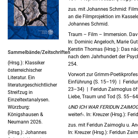
zus. mit Johannes Schmid: Fi
an die Filmprojektion im Kassele
Johannes Schmid.
Traum – Film – Immersion. Dav
In: Dominic Angeloch, Marie Gu
Kerstin Thomas (Hrsg.): Das nä
Sammelbände/Zeitschriften
nach dem Jahrhundert der Psych
(Hrsg.): Klassiker
254.
österreichischer
Vorwort zur Grimm-Poetikprofess
Literatur. Ein
Einführung (S. 15–19) | Feridu
literaturgeschichtlicher
23–34) | Feridun Zaimoglus öff
Streifzug in
Liebe, Traum und Tod (S. 55–64)
Einzeltextanalysen.
UND ICH WAR FERIDUN ZAIMO
Würzburg:
weiter!‹. In: Kreuzer (Hrsg.): F
Königshausen &
Neumann 2026.
zus. mit Feridun Zaimoglu u. An
In: Kreuzer (Hrsg.): Feridun Zai
(Hrsg.): Johannes