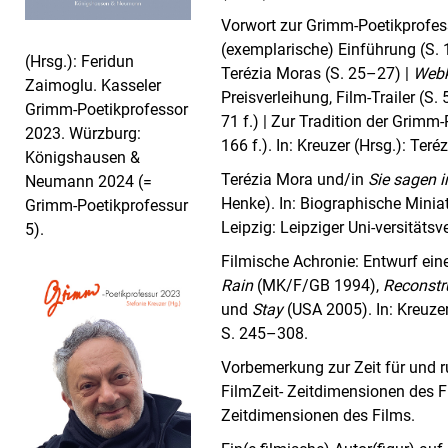
Vorwort zur Grimm-Poetikprofess
(exemplarische) Einführung (S.
(Hrsg.): Feridun
Terézia Moras (S. 25–27) |
Webk
Zaimoglu. Kasseler
Preisverleihung, Film-Trailer (
Grimm-Poetikprofessor
71 f.) | Zur Tradition der Grimm-
2023. Würzburg:
166 f.). In: Kreuzer (Hrsg.): Te
Königshausen &
Terézia Mora und/in
Sie sagen 
Neumann 2024 (=
Henke). In: Biographische Mini
Grimm-Poetikprofessur
Leipzig: Leipziger Uni-versitäts
5).
Filmische Achronie: Entwurf ein
Rain
(MK/F/GB 1994),
Reconstr
und
Stay
(USA 2005). In: Kreuzer
S. 245–308.
Vorbemerkung zur Zeit für und ru
FilmZeit- Zeitdimensionen des Fi
Zeitdimensionen des Films.