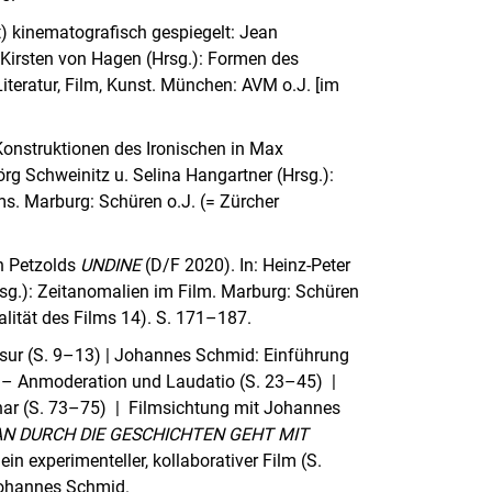
) kinematografisch gespiegelt: Jean
 Kirsten von Hagen (Hrsg.): Formen des
iteratur, Film, Kunst. München: AVM o.J. [im
 Konstruktionen des Ironischen in Max
örg Schweinitz u. Selina Hangartner (Hrsg.):
lms. Marburg: Schüren o.J. (= Zürcher
an Petzolds
UNDINE
(D/F 2020). In: Heinz-Peter
rsg.): Zeitanomalien im Film. Marburg: Schüren
alität des Films 14). S. 171–187.
sur (S. 9–13) | Johannes Schmid: Einführung
– Anmoderation und Laudatio (S. 23–45) |
r (S. 73–75) | Filmsichtung mit Johannes
N DURCH DIE GESCHICHTEN GEHT MIT
in experimenteller, kollaborativer Film (S.
 Johannes Schmid.