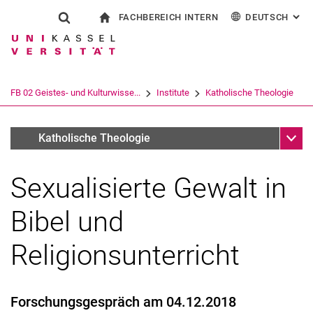
FACHBEREICH INTERN
DEUTSCH
: AL
Springe direkt zu: Inhalt
Springe direkt zu: Suche
Springe direkt zu: Hauptnav
zur Startseite
Suchformular
Suchbegriff
Für Beschäftigte
English
Español
Français
Suchmaschine
FB 02 Geistes- und Kulturwisse...
Institute
Katholische Theologie
Italiano
Suchen (öffnet externen Link in einem 
Unter
2018
Katholische Theologie
Sexualisierte Gewalt in
Bibel und
Religionsunterricht
Forschungsgespräch am 04.12.2018