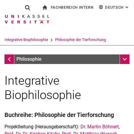
FACHBEREICH INTERN
DEUTSCH
: AL
Springe direkt zu: Inhalt
Springe direkt zu: Suche
Springe direkt zu: Hauptnav
zur Startseite
Suchformular
Suchbegriff
Für Beschäftigte
English
Español
Français
Suchmaschine
Integrative Biophilosophie
Philosophie der Tierforschung
Italiano
Suchen (öffnet externen Link in einem 
Integrative Biophilosophie
Unter
Philosophie
Integrative
Biophilosophie
Buchreihe: Philosophie der Tierforschung
Projektleitung (Herausgeberschaft):
Dr. Martin Böhnert
,
Prof. Dr. Dr. Kristian Köchy
,
Prof. Dr. Matthias Wunsch