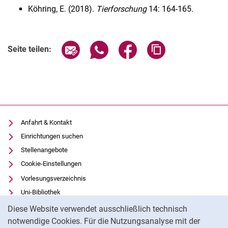
Köhring, E. (2018).
Tierforschung
14: 164-165.
Seite über E-Mail teilen
Seite über WhatsApp teilen (exter
Seite über Facebook teile
Adresse der Seite
Seite teilen:
Anfahrt & Kontakt
Einrichtungen suchen
Stellenangebote
Cookie-Einstellungen
Vorlesungsverzeichnis
Uni-Bibliothek
Cookie-Hinweis
Moodle
Diese Website verwendet ausschließlich technisch
Panopto
notwendige Cookies. Für die Nutzungsanalyse mit der