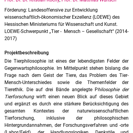
Förderung: Landesoffensive zur Entwicklung
wissenschaftlich-ökonomischer Exzellenz (LOEWE) des
Integrative Biophilosophie
Hessischen Ministeriums für Wissenschaft und Kunst.
Aktuelles und Veranstaltungen
LOEWE-Schwerpunkt „Tier - Mensch – Gesellschaft“ (2014-
2017)
Biophilosophie: Konstellationen und Signaturen
Erkenntnis als lebendige Versammlung
Projektbeschreibung
Formen der Praxis, Formen des Wissens
Die Tierphilosophie ist eines der lebendigsten Felder der
Gedankenexperimente und ihre vermittelnde Rolle
Gegenwartsphilosophie. Im Mittelpunkt stehen bislang die
Hermeneutik der Natur und die Logik des Lebendigen
Frage nach dem Geist der Tiere, das Problem des Tier-
Integrative Biophilosophie in HPLS
Mensch-Unterschiedes sowie die Themenfelder der
Jakob von Uexküll and Philosophy
Tierethik. Die auf drei Bände angelegte P
hilosophie der
Tierforschung
wirft einen neuen Blick auf dieses Gebiet
Methodologische Signaturen
und ergänzt es durch eine stärkere Berücksichtigung des
Musiktheoretische Konzepte und organische Natur
gesamten Kontextes der naturwissenschaftlichen
Philosophie der Situierten Kognition
Tierforschung, inklusive der philosophischen
Philosophie der Tierforschung
Hintergrundannahmen, der Forschungsverfahren und -orte
Personen
(Labor/Feld), der Handlungslogiken, Denkstile und