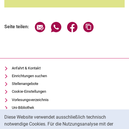
Seite über E-Mail teilen
Seite über WhatsApp teilen (exter
Seite über Facebook teile
Adresse der Seite
Seite teilen:
Anfahrt & Kontakt
Einrichtungen suchen
Stellenangebote
Cookie-Einstellungen
Vorlesungsverzeichnis
Uni-Bibliothek
Cookie-Hinweis
Moodle
Diese Website verwendet ausschließlich technisch
Panopto
notwendige Cookies. Für die Nutzungsanalyse mit der