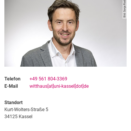
Bild: Sonja Rode
Telefon
+49 561 804-3369
E-Mail
witthaus[at]uni-kassel[dot]de
Standort
Kurt-Wolters-Straße 5
34125
Kassel