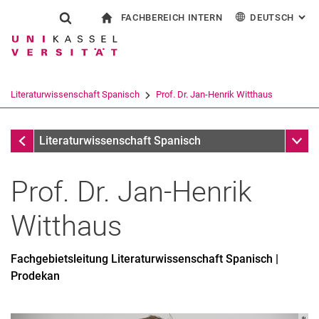
FACHBEREICH INTERN
DEUTSCH
: AL
Springe direkt zu: Inhalt
Springe direkt zu: Suche
Springe direkt zu: Hauptnav
zur Startseite
Suchformular
Suchbegriff
Für Beschäftigte
English
Español
Français
Suchmaschine
Literaturwissenschaft Spanisch
Prof. Dr. Jan-Henrik Witthaus
Italiano
Suchen (öffnet externen Link in einem 
Fachgebiete
Unter
Literaturwissenschaft Spanisch
Prof. Dr.
Jan-Henrik
Witthaus
Forschungsinteressen
Publikationen
Fachgebietsleitung Literaturwissenschaft Spanisch |
Werdegang
Prodekan