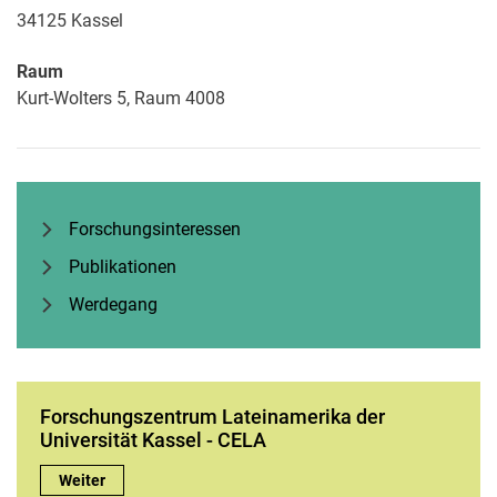
34125
Kassel
Raum
Kurt-Wolters 5, Raum 4008
Forschungsinteressen
Publikationen
Werdegang
Forschungszentrum Lateinamerika der
Universität Kassel - CELA
Forschungszentrum Lateinamerika der Universität Kassel - CE
Weiter