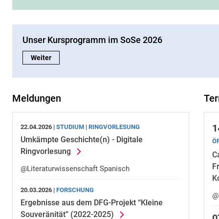
Unser Kursprogramm im SoSe 2026
Unser Kursprogramm im SoSe 2026:
Weiter
Meldungen
Te
1
22.04.2026 |
STUDIUM
|
RINGVORLESUNG
Umkämpte Geschichte(n) - Digitale
Ö
Ringvorlesung
C
F
@Literaturwissenschaft Spanisch
K
20.03.2026 |
FORSCHUNG
@
Ergebnisse aus dem DFG-Projekt “Kleine
Souveränität” (2022-2025)
0