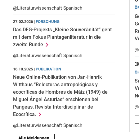
@Literaturwissenschaft Spanisch
Ö
G
27.02.2026 |
FORSCHUNG
G
Das DFG-Projekts „Kleine Souveränität“ geht
R
mit dem Fokus Plantagenliteratur in die
V
zweite Runde
@
@Literaturwissenschaft Spanisch
3
16.10.2025 |
PUBLIKATION
Ö
Neue Online-Publikation von Jan-Henrik
S
Witthaus “Relecturas antropológicas y
V
ecocríticas de Hombres de Máiz (1949) de
N
Miguel Ángel Asturias” erschienen bei
Pangeas. Revista Interdisciplinar de
@
Ecocrítica.
@Literaturwissenschaft Spanisch
Alle Meldungen