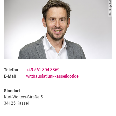
Bild: Sonja Rode
Telefon
+49 561 804-3369
E-Mail
witthaus[at]uni-kassel[dot]de
Standort
Kurt-Wolters-Straße 5
34125
Kassel