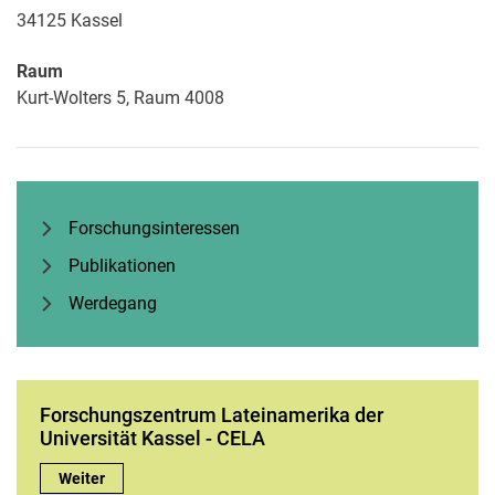
34125
Kassel
Raum
Kurt-Wolters 5, Raum 4008
Forschungsinteressen
Publikationen
Werdegang
Forschungszentrum Lateinamerika der
Universität Kassel - CELA
Forschungszentrum Lateinamerika der Universität Kassel - CE
Weiter