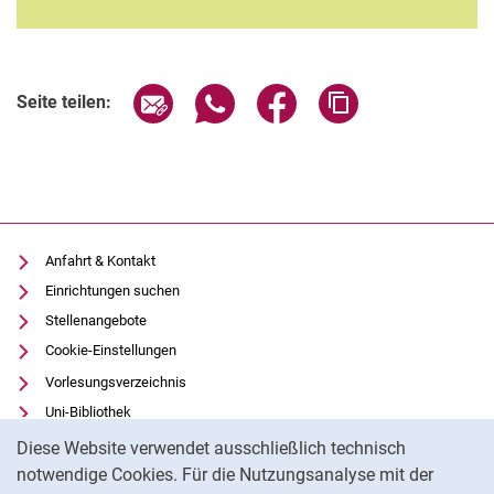
Seite über E-Mail teilen
Seite über WhatsApp teilen (exter
Seite über Facebook teile
Adresse der Seite
Seite teilen:
Anfahrt & Kontakt
Einrichtungen suchen
Stellenangebote
Cookie-Einstellungen
Vorlesungsverzeichnis
Uni-Bibliothek
Cookie-Hinweis
Moodle
Diese Website verwendet ausschließlich technisch
Panopto
notwendige Cookies. Für die Nutzungsanalyse mit der