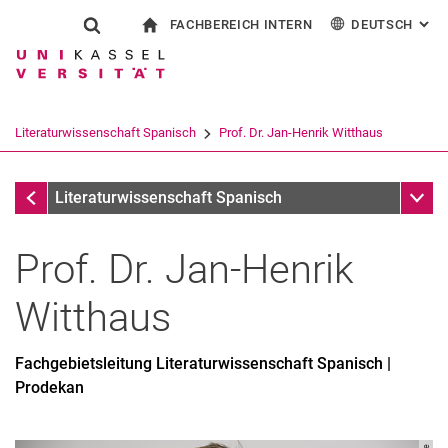
FACHBEREICH INTERN
DEUTSCH
: AL
Springe direkt zu: Inhalt
Springe direkt zu: Suche
Springe direkt zu: Hauptnav
zur Startseite
Suchformular
Suchbegriff
Für Beschäftigte
English
Español
Français
Suchmaschine
Literaturwissenschaft Spanisch
Prof. Dr. Jan-Henrik Witthaus
Italiano
Suchen (öffnet externen Link in einem 
Fachgebiete
Unter
Literaturwissenschaft Spanisch
Prof. Dr.
Jan-Henrik
Witthaus
Forschungsinteressen
Publikationen
Fachgebietsleitung Literaturwissenschaft Spanisch |
Werdegang
Prodekan