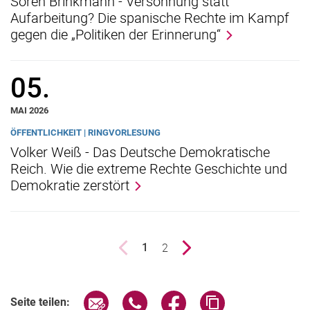
Sören Brinkmann - Versöhnung statt
Aufarbeitung? Die spanische Rechte im Kampf
gegen die „Politiken der Erinnerung“
05.
MAI 2026
ÖFFENTLICHKEIT | RINGVORLESUNG
Volker Weiß - Das Deutsche Demokratische
Reich. Wie die extreme Rechte Geschichte und
Demokratie zerstört
vorherige Seite
Seite
2
nächste Seite
1
()
Seite über E-Mail teilen
Seite über WhatsApp teilen (exter
Seite über Facebook teile
Adresse der Seite
Seite teilen: