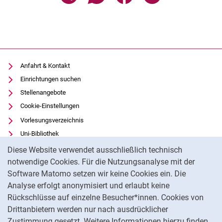
Anfahrt & Kontakt
Einrichtungen suchen
Stellenangebote
Cookie-Einstellungen
Vorlesungsverzeichnis
Uni-Bibliothek
Cookie-Hinweis
Moodle
Diese Website verwendet ausschließlich technisch
Panopto
notwendige Cookies. Für die Nutzungsanalyse mit der
Software Matomo setzen wir keine Cookies ein. Die
Datenschutz
Analyse erfolgt anonymisiert und erlaubt keine
Barrierefreiheit
Rückschlüsse auf einzelne Besucher*innen. Cookies von
Transparenter KI-Einsatz
Drittanbietern werden nur nach ausdrücklicher
Impressum
Zustimmung gesetzt. Weitere Informationen hierzu finden