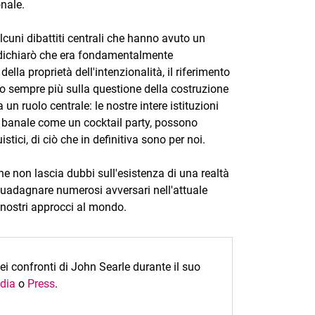
onale.
lcuni dibattiti centrali che hanno avuto un
o, dichiarò che era fondamentalmente
la proprietà dell'intenzionalità, il riferimento
ato sempre più sulla questione della costruzione
 un ruolo centrale: le nostre intere istituzioni
di banale come un cocktail party, possono
stici, di ciò che in definitiva sono per noi.
e non lascia dubbi sull'esistenza di una realtà
guadagnare numerosi avversari nell'attuale
i nostri approcci al mondo.
i confronti di John Searle durante il suo
dia
o
Press
.