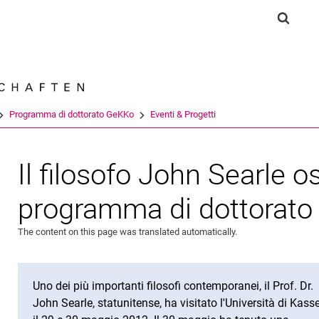
Jump directly to: content
Jump directly to: search
Jump directly to: main navi
Show s
Search e
Programma di dottorato GeKKo
Eventi & Progetti
Il filosofo John Searle o
programma di dottorat
The content on this page was translated automatically.
Uno dei più importanti filosofi contemporanei, il Prof. Dr.
John Searle, statunitense, ha visitato l'Università di Kasse