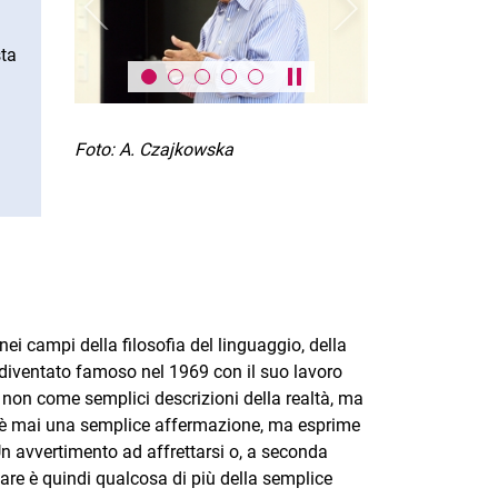
Previous
Next
sta
Pause / play carousel
Foto: A. Czajkowska
 nei campi della filosofia del linguaggio, della
È diventato famoso nel 1969 con il suo lavoro
 non come semplici descrizioni della realtà, ma
n è mai una semplice affermazione, ma esprime
 Un avvertimento ad affrettarsi o, a seconda
rlare è quindi qualcosa di più della semplice