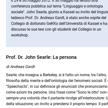
il 29 e 30 maggio 2012. Il 30 maggio ha tenuto una
conferenza pubblica sul tema "Linguaggio e ontologia
sociale". John Searle, giunto a Kassel su invito del lingui
tedesco Prof. Dr. Andreas Gardt, è stato anche ospite del
Collegio di dottorato GeKKo dell'Università di Kassel e ha
discusso le sue tesi con gli studenti del Collegio in un
workshop.
Prof. Dr. John Searle: La persona
di Andreas Gardt
Searle, che insegna a Berkeley, si è fatto un nome, tra l'altro,
filosofia della mente e dell'ontologia dei fenomeni sociali. 
"Speechacts", in cui definisce gli enunciati che pronunciamo
come azioni tra persone. Una frase come "Sono le otto" no
sempre una volontà che il parlante rivolge all'interlocutore:
della situazione, un invito a prendersi il proprio tempo. Il pa